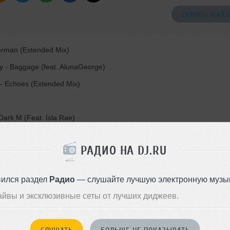
СКАЧАТЬ ФАЙЛ
rman (Extended Mix)
ty - Baggage (feat. AlunaGeorge)
- Echoes (Extended Mix)
Dark M (Feat. Isla Rae)
РАДИО НА DJ.RU
Post Malone (Pharien Remix)
вился раздел
Радио
— слушайте лучшую электронную музык
ront 2 Back (Exodus x Vaigandt Remix)
айвы и эксклюзивные сеты от лучших диджеев.
po Giusto - Mr. Navigator
s Only You (feat. Zoë Johnston) (No Mana Extended Remix)