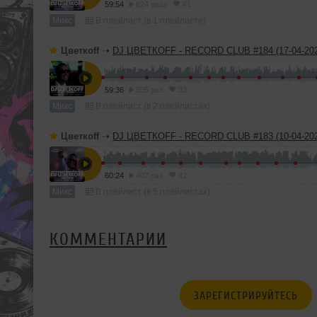
59:54
624 раза
41
Микс
В плейлист (в 1 плейлисте)
Цветкоff
➝
DJ ЦВЕТКОFF - RECORD CLUB #184 (17-04-202
59:36
505 раз
33
Микс
В плейлист (в 2 плейлистах)
Цветкоff
➝
DJ ЦВЕТКОFF - RECORD CLUB #183 (10-04-202
60:24
407 раз
42
Микс
В плейлист (в 5 плейлистах)
КОММЕНТАРИИ
ЗАРЕГИСТРИРУЙТЕСЬ