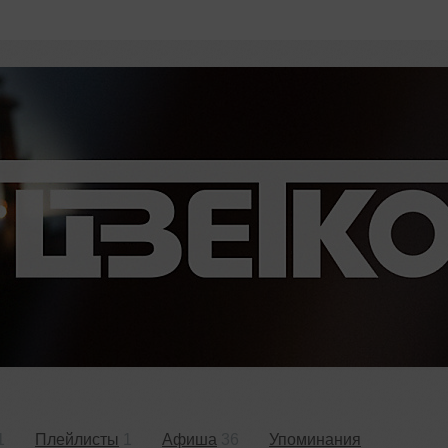
1
Плейлисты
1
Афиша
36
Упоминания