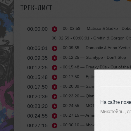
ТРЕК-ЛИСТ
00:00:00
- 00: 02:59
— Matisse & Sadko - Dobe
00: 02:59 - 00:06:01 - Gryffin & Gorgon Ci
00:06:01
- 00:09:35
— Domastic & Anna Yvette 
00:09:35
- 00:12:25
— Slamtype - Don't Stop
00:12:25
- 00:15:48
— Freaky DJs - Out of the 
00:15:48
- 00:17:50
— Eptic - Violence
00:17:50
- 00:20:39
— Sam Feldt feat. RANI - 
00:20:39
- 00:23:20
— Qlank - XTC
На сайте поя
00:23:20
- 00:24:55
— MOTi x Riggi & Piros - F
Микстейпы, л
00:24:55
- 00:27:15
— Armin van Buuren vs. Tem
00:27:15
- 00:30:10
— Above & Beyond - There'