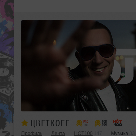
ЦВЕТКОFF
Профиль
Лента
HOT100
147
Музыка
33