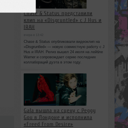
Chase & Status представили
клип на «Disgruntled» с J Hus и
IRAH
вчера в 13:42
Chase & Status опубликовали видеоклип на
«Disgruntled» — новую совместную работу с J
Hus и IRAH. Релиз вышел 24 июля на лейбле
Warner и сопровождает серию последних
коллабораций дуэта в этом году.
Gala вышла на сцену с Peggy
Gou в Лондоне и исполнила
«Freed From Desire»