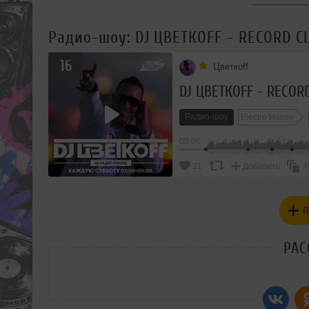
Радио-шоу: DJ ЦВЕТКОFF - RECORD CL
16
Цветкоff
DJ ЦВЕТКОFF - RECORD
Радио-шоу
Electro House
00:00
В
21
Добавить
П
РАС