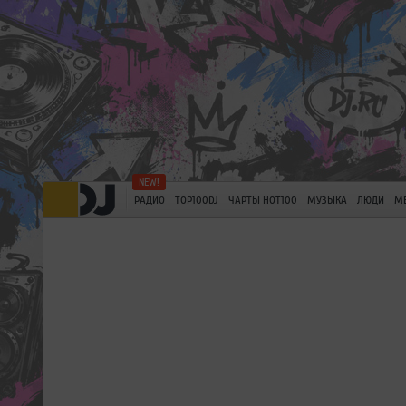
РАДИО
TOP100DJ
ЧАРТЫ HOT100
МУЗЫКА
ЛЮДИ
М