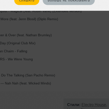
СЛУШАТЬ
БОЛЬШЕ НЕ ПОКАЗЫВАТЬ
ist - Magical (feat. Robin Vane) (Extended Version)
More (feat. Jenn Blosil) (Diplo Remix)
 & Over (feat. Nathan Brumley)
Day (Original Club Mix)
n Chaim - Falling
S - We Were Young
 Do The Talking (San Pacho Remix)
— Nah Nah (feat. Wicked Minds)
Стили:
Electro House
,