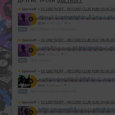
ДРУГИЕ ТРЕКИ
ЦВЕТКОFF
Цветкоff
➝
DJ ЦВЕТКОFF - RECORD CLUB #188 (15-05-202
60:19
2473 раза
94
Микс
В плейлист (в 4 плейлистах)
Цветкоff
➝
DJ ЦВЕТКОFF - RECORD CLUB #187 (08-05-202
60:54
959 раз
70
Микс
В плейлист
Цветкоff
➝
DJ ЦВЕТКОFF - RECORD CLUB #186 (01-05-202
60:27
1133 раза
74
Микс
В плейлист (в 3 плейлистах)
Цветкоff
➝
DJ ЦВЕТКОFF - RECORD CLUB #185 (24-04-202