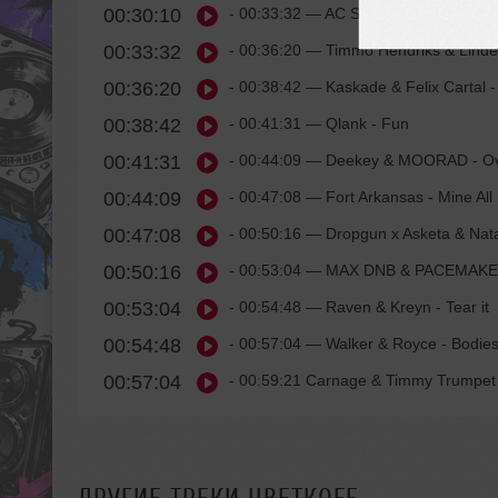
00:30:10
- 00:33:32
— AC Slater - Laid Off
00:33:32
- 00:36:20
— Timmo Hendriks & Lindequ
00:36:20
- 00:38:42
— Kaskade & Felix Cartal - 
00:38:42
- 00:41:31
— Qlank - Fun
00:41:31
- 00:44:09
— Deekey & MOORAD - Over
00:44:09
- 00:47:08
— Fort Arkansas - Mine All 
00:47:08
- 00:50:16
— Dropgun x Asketa & Nata
00:50:16
- 00:53:04
— MAX DNB & PACEMAKER
00:53:04
- 00:54:48
— Raven & Kreyn - Tear it
00:54:48
- 00:57:04
— Walker & Royce - Bodies
00:57:04
- 00:59:21 Carnage & Timmy Trumpet