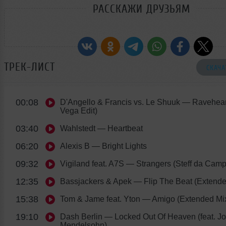
РАССКАЖИ ДРУЗЬЯМ
ТРЕК-ЛИСТ
СКАЧА
00:08
D'Angello & Francis vs. Le Shuuk
— Raveheart
Vega Edit)
03:40
Wahlstedt
— Heartbeat
06:20
Alexis B
— Bright Lights
09:32
Vigiland feat. A7S
— Strangers (Steff da Cam
12:35
Bassjackers & Apek
— Flip The Beat (Extende
15:38
Tom & Jame feat. Yton
— Amigo (Extended Mi
19:10
Dash Berlin
— Locked Out Of Heaven (feat. J
Mendelsohn)