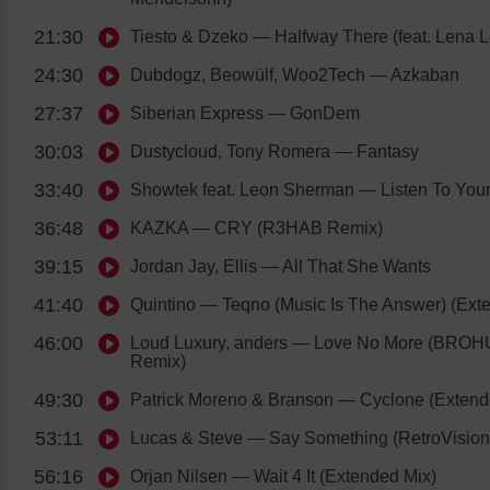
21:30
Tiesto & Dzeko
— Halfway There (feat. Lena 
24:30
Dubdogz, Beowülf, Woo2Tech
— Azkaban
27:37
Siberian Express
— GonDem
30:03
Dustycloud, Tony Romera
— Fantasy
33:40
Showtek feat. Leon Sherman
— Listen To Yo
36:48
KAZKA
— CRY (R3HAB Remix)
39:15
Jordan Jay, Ellis
— All That She Wants
41:40
Quintino
— Teqno (Music Is The Answer) (Ext
46:00
Loud Luxury, anders
— Love No More (BRO
Remix)
49:30
Patrick Moreno & Branson
— Cyclone (Extend
53:11
Lucas & Steve
— Say Something (RetroVision
56:16
Orjan Nilsen
— Wait 4 It (Extended Mix)