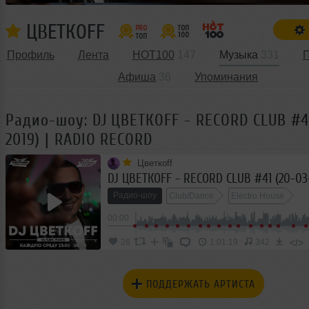
ЦВЕТКОFF
Профиль
Лента
HOT100
147
Музыка
331
П
Афиша
36
Упоминания
Радио-шоу: DJ ЦВЕТКОFF - RECORD CLUB #4
2019) | RADIO RECORD
Цветкоff
Радио-шоу
Club/Dance
Electro House
00:00
</>
26
1:01:19
342
ПОДДЕРЖАТЬ АРТИСТА