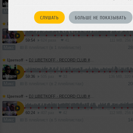
60:27
1133 раза
74
138 MB, 320 
Микс
В плейлист (в 3 плейлистах)
СЛУШАТЬ
БОЛЬШЕ НЕ ПОКАЗЫВАТЬ
Цветкоff
➝
DJ ЦВЕТКОFF - RECORD CLUB #185 (24-04-2022)
59:54
624 раза
41
111 MB, 256
Микс
В плейлист (в 1 плейлисте)
28
Цветкоff
➝
DJ ЦВЕТКОFF - RECORD CLUB #184 (17-04-2022)
59:36
505 раз
33
136 MB, 320
Микс
В плейлист (в 2 плейлистах)
20
Цветкоff
➝
DJ ЦВЕТКОFF - RECORD CLUB #183 (10-04-2022)
60:24
407 раз
42
112 MB, 256
Микс
В плейлист (в 5 плейлистах)
14