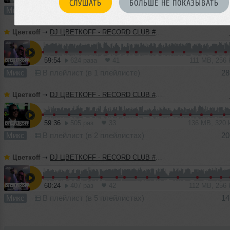
СЛУШАТЬ
БОЛЬШЕ НЕ ПОКАЗЫВАТЬ
Микс
В плейлист (в 3 плейлистах)
Цветкоff
➝
DJ ЦВЕТКОFF - RECORD CLUB #185 (24-04-2022)
59:54
624 раза
41
111 MB, 256
Микс
В плейлист (в 1 плейлисте)
28
Цветкоff
➝
DJ ЦВЕТКОFF - RECORD CLUB #184 (17-04-2022)
59:36
505 раз
33
136 MB, 320
Микс
В плейлист (в 2 плейлистах)
20
Цветкоff
➝
DJ ЦВЕТКОFF - RECORD CLUB #183 (10-04-2022)
60:24
407 раз
42
112 MB, 256
Микс
В плейлист (в 5 плейлистах)
14