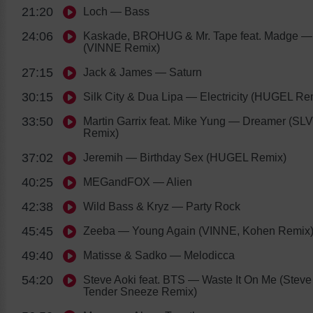
21:20
Loch
— Bass
24:06
Kaskade, BROHUG & Mr. Tape feat. Madge
— 
(VINNE Remix)
27:15
Jack & James
— Saturn
30:15
Silk City & Dua Lipa
— Electricity (HUGEL Re
33:50
Martin Garrix feat. Mike Yung
— Dreamer (SLV
Remix)
37:02
Jeremih
— Birthday Sex (HUGEL Remix)
40:25
MEGandFOX
— Alien
42:38
Wild Bass & Kryz
— Party Rock
45:45
Zeeba
— Young Again (VINNE, Kohen Remix
49:40
Matisse & Sadko
— Melodicca
54:20
Steve Aoki feat. BTS
— Waste It On Me (Steve
Tender Sneeze Remix)