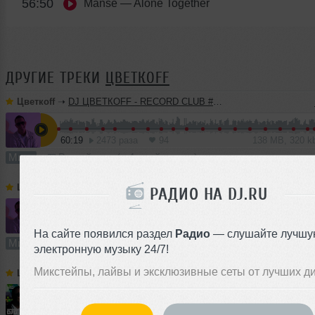
56:50
Manse
— Alone Together
ДРУГИЕ ТРЕКИ
ЦВЕТКОFF
Цветкоff
➝
DJ ЦВЕТКОFF - RECORD CLUB #188 (15-05-2022)
60:19
2473 раза
94
138 MB, 320 
Микс
В плейлист (в 4 плейлистах)
Цветкоff
➝
DJ ЦВЕТКОFF - RECORD CLUB #187 (08-05-2022)
РАДИО НА DJ.RU
60:54
959 раз
70
139 MB, 320 
На сайте появился раздел
Радио
— слушайте лучшу
Микс
В плейлист
электронную музыку 24/7!
Микстейпы, лайвы и эксклюзивные сеты от лучших д
Цветкоff
➝
DJ ЦВЕТКОFF - RECORD CLUB #186 (01-05-2022)
60:27
1133 раза
74
138 MB, 320 