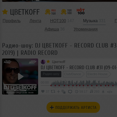
ЦВЕТКОFF
Профиль
Лента
HOT100
147
Музыка
331
П
Афиша
36
Упоминания
Радио-шоу: DJ ЦВЕТКОFF - RECORD CLUB #31
2019) | RADIO RECORD
Цветкоff
Радио-шоу
Club/Dance
Electro House
00:00
</>
37
59:17
293
ПОДДЕРЖАТЬ АРТИСТА