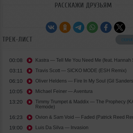
РАССКАЖИ ДРУЗЬЯМ
ТРЕК-ЛИСТ
СКАЧА
00:08
Kastra
— Tell Me You Need Me (feat. Hannah
03:11
Travis Scott
— SICKO MODE (ESH Remix)
06:10
Oliver Heldens
— Fire In My Soul (Gil Sander
10:05
Michael Feiner
— Aventura
13:20
Timmy Trumpet & Maddix
— The Prophecy (
Remode)
16:23
Ovion & Sam Void
— Faded (Patrick Reed Re
19:00
Luis Da Silva
— Invasion