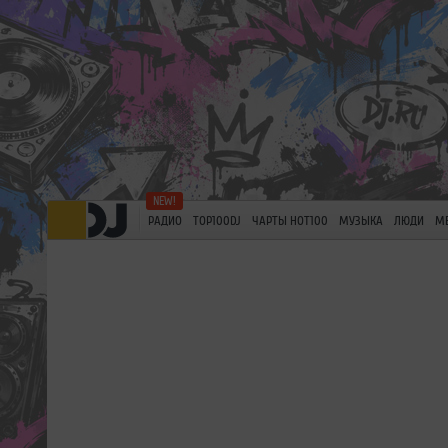
РАДИО
TOP100DJ
ЧАРТЫ HOT100
МУЗЫКА
ЛЮДИ
М