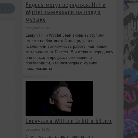
Fugees могут вернуться: Hill и
 .CUE
Wyclef намекнули на новую
музыку
сегодня в 13:02
Lauryn Hill и Wyclef Jean вновь выступили
вместе на британской площадке и не
исключили возможность работы над новым
материалом от Fugees. В интервью перед шоу
они описали процесс примирения и
подтвердили, что разговоры о музыке
продолжаются.
Скончался William Orbit в 69 лет
сегодня в 12:01
Семья музыканта подтвердила, что