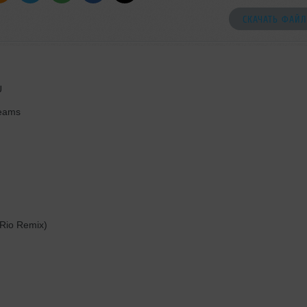
СКАЧАТЬ ФАЙЛ
U
eams
Rio Remix)