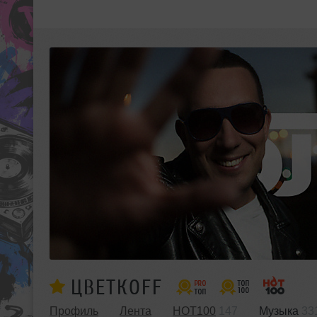
ЦВЕТКОFF
Профиль
Лента
HOT100
147
Музыка
33