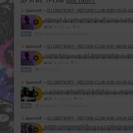
ДРУГИЕ ТРЕКИ
ЦВЕТКОFF
Цветкоff
➝
DJ ЦВЕТКОFF - RECORD CLUB #188 (15-05-202
60:19
2475 раз
94
Микс
В плейлист (в 4 плейлистах)
Цветкоff
➝
DJ ЦВЕТКОFF - RECORD CLUB #187 (08-05-202
60:54
959 раз
70
Микс
В плейлист
Цветкоff
➝
DJ ЦВЕТКОFF - RECORD CLUB #186 (01-05-202
60:27
1133 раза
74
Микс
В плейлист (в 3 плейлистах)
Цветкоff
➝
DJ ЦВЕТКОFF - RECORD CLUB #185 (24-04-202