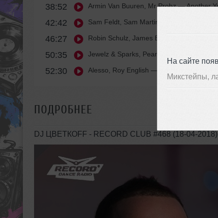
38:52
Armin Van Buuren, Mr Probz
— Another Y
42:42
Sam Feldt, Sam Martin
— Carry Me Home 
46:27
Robin Schulz, James Blunt
— OK (Radiolo
50:35
Jewelz & Sparks, Pearl Andersson
— All I 
На сайте поя
52:30
Alesso, Roy English
— Cool
Микстейпы, л
ПОДРОБНЕЕ
DJ ЦВЕТКОFF - RECORD CLUB #468 (18-04-2018