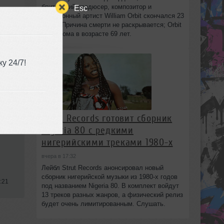
британский продюсер, композитор и
Esc
электронный артист William Orbit скончался 23
июля. Причина смерти не раскрывается; Orbit
умер дома в возрасте 69 лет.
у 24/7!
Strut Records готовит сборник
Nigeria 80 с редкими
нигерийскими треками 1980-х
вчера в 17:32
Лейбл Strut Records анонсировал новый
сборник нигерийской музыки из 1980-х годов
:21
под названием Nigeria 80. В комплект войдут
13 треков разных жанров, а физический релиз
будет очень лимитированным. Слушать.