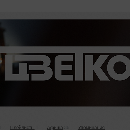
1
Плейлисты
1
Афиша
36
Упоминания