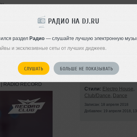
ou
(Joe Stone Remix)
РАДИО НА DJ.RU
gy Remix)
See Is You (DJ Afrojack Edit)
вился раздел
Радио
— слушайте лучшую электронную музык
айвы и эксклюзивные сеты от лучших диджеев.
СЛУШАТЬ
БОЛЬШЕ НЕ ПОКАЗЫВАТЬ
) | RADIO RECORD
Стили:
Electro House
,
Club/Dance
,
Dance
Записан: 18 апреля 2018
Добавлен: 19 апреля 2018, 13