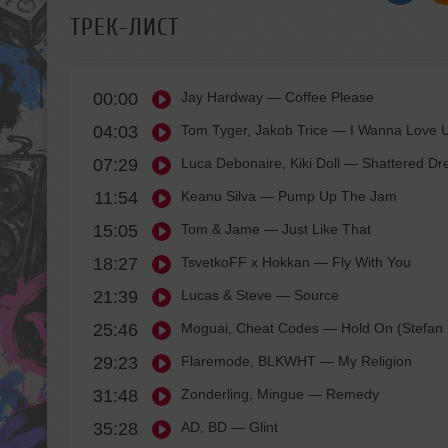
ТРЕК-ЛИСТ
00:00
Jay Hardway
— Coffee Please
04:03
Tom Tyger, Jakob Trice
— I Wanna Love 
07:29
Luca Debonaire, Kiki Doll
— Shattered Dr
11:54
Keanu Silva
— Pump Up The Jam
15:05
Tom & Jame
— Just Like That
18:27
TsvetkoFF x Hokkan
— Fly With You
21:39
Lucas & Steve
— Source
25:46
Moguai, Cheat Codes
— Hold On (Stefan 
29:23
Flaremode, BLKWHT
— My Religion
31:48
Zonderling, Mingue
— Remedy
35:28
AD, BD
— Glint