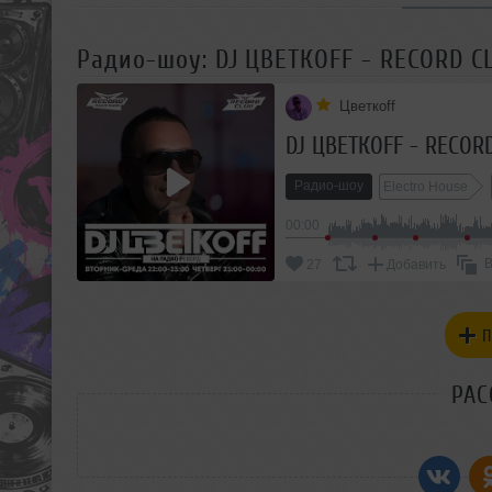
Радио-шоу: DJ ЦВЕТКОFF - RECORD CL
Цветкоff
DJ ЦВЕТКОFF - RECORD
Радио-шоу
Electro House
00:00
В
27
Добавить
П
РАС