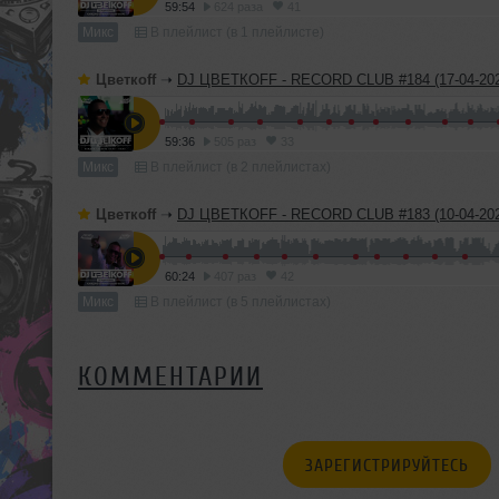
59:54
624 раза
41
Микс
В плейлист (в 1 плейлисте)
Цветкоff
➝
DJ ЦВЕТКОFF - RECORD CLUB #184 (17-04-202
59:36
505 раз
33
Микс
В плейлист (в 2 плейлистах)
Цветкоff
➝
DJ ЦВЕТКОFF - RECORD CLUB #183 (10-04-202
60:24
407 раз
42
Микс
В плейлист (в 5 плейлистах)
КОММЕНТАРИИ
ЗАРЕГИСТРИРУЙТЕСЬ