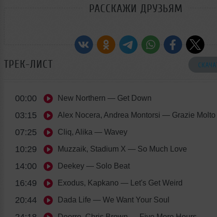
РАССКАЖИ ДРУЗЬЯМ
ТРЕК-ЛИСТ
СКАЧА
00:00
New Northern
— Get Down
03:15
Alex Nocera, Andrea Montorsi
— Grazie Molto
07:25
Cliq, Alika
— Wavey
10:29
Muzzaik, Stadium X
— So Much Love
14:00
Deekey
— Solo Beat
16:49
Exodus, Kapkano
— Let's Get Weird
20:44
Dada Life
— We Want Your Soul
24:18
Deorro, Chris Brown
— Five More Hours