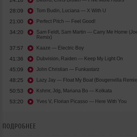
28:09
Tom Budin, Luciana
— X With U
21:00
Perfect Pitch
— Feel Good!
34:20
Sam Feldt, Sam Martin
— Carry Me Home (Joe
Remix)
37:57
Kaaze
— Electric Boy
41:36
Dubvision, Raiden
— Keep My Light On
45:09
John Christian
— Funkastarz
48:25
Lazy Jay
— Float My Boat (Bougenvilla Remix
50:53
Kshmr, Jdg, Mariana Bo
— Kolkata
53:20
Yves V, Florian Picasso
— Here With You
ПОДРОБНЕЕ