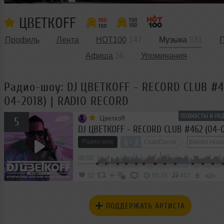
ЦВЕТКОFF
Профиль
Лента
HOT100
147
Музыка
331
П
Афиша
36
Упоминания
Радио-шоу: DJ ЦВЕТКОFF - RECORD CLUB #4
04-2018) | RADIO RECORD
ПОДКАСТЫ И РАД
Цветкоff
5
Радио-шоу
2
Club/Dance
Electro Hou
00:00
</>
32
55:28
457
ПОДДЕРЖАТЬ АРТИСТА