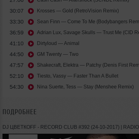
30:07
Krosses
— Gold (RetroVision Remix)
33:30
Sean Finn
— Come To Me (Bodybangers Rem
36:59
Adrian Lux, Savage Skulls
— Trust Me (CID R
41:10
Dirtyloud
— Animal
44:50
GM Twenty
— Two
47:57
Shakecraft, Elektra
— Patchy (Denis First Rem
52:10
Tiesto, Vassy
— Faster Than A Bullet
54:30
Nina Suerte, Tess
— Stay (Menshee Remix)
ПОДРОБНЕЕ
DJ ЦВЕТКОFF - RECORD CLUB #392 (24-10-2017) | RAD