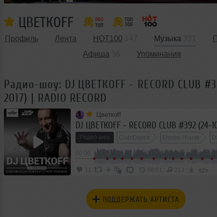
ЦВЕТКОFF
Профиль
Лента
HOT100
147
Музыка
331
П
Афиша
36
Упоминания
Радио-шоу: DJ ЦВЕТКОFF - RECORD CLUB #39
2017) | RADIO RECORD
Цветкоff
Радио-шоу
Club/Dance
Electro House
D
00:00
</>
11
56:51
213
ПОДДЕРЖАТЬ АРТИСТА