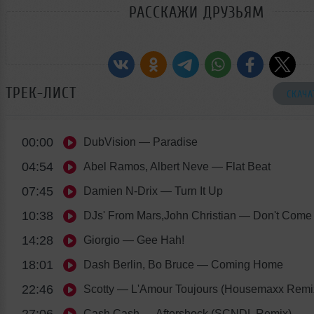
РАССКАЖИ ДРУЗЬЯМ
ТРЕК-ЛИСТ
СКАЧА
00:00
DubVision
— Paradise
04:54
Abel Ramos, Albert Neve
— Flat Beat
07:45
Damien N-Drix
— Turn It Up
10:38
DJs' From Mars,John Christian
— Don't Come
14:28
Giorgio
— Gee Hah!
18:01
Dash Berlin, Bo Bruce
— Coming Home
22:46
Scotty
— L'Amour Toujours (Housemaxx Remi
27:06
Cash Cash
— Aftershock (SCNDL Remix)