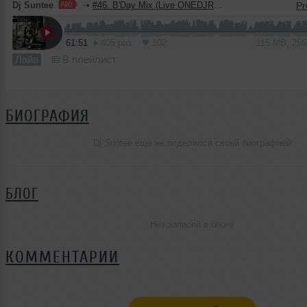
Dj Suntee
➝
#46. B'Day Mix (Live ONEDJRADIO 23.04.2026)
61:51
405 раз
102
115 MB, 25
Лайв
В плейлист
БИОГРАФИЯ
Dj Suntee ещё не поделился своей биографией
БЛОГ
Нет записей в блоге
КОММЕНТАРИИ