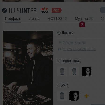
DJ SUNTEE
Профиль
Лента
HOT100
12
Музыка
20
У
2
Диджей
Россия, Копейск
http://vk.ru/id588931878
3 ПОДПИСЧИКА
2 ДРУГА