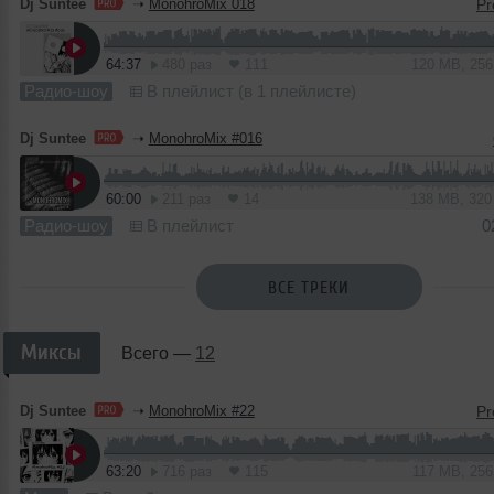
Dj Suntee
➝
MonohroMix 018
64:37
480 раз
111
120 MB, 25
Радио-шоу
В плейлист (в 1 плейлисте)
Dj Suntee
➝
MonohroMix #016
60:00
211 раз
14
138 MB, 32
Радио-шоу
В плейлист
0
ВСЕ ТРЕКИ
Миксы
Всего —
12
Dj Suntee
➝
MonohroMix #22
63:20
716 раз
115
117 MB, 25