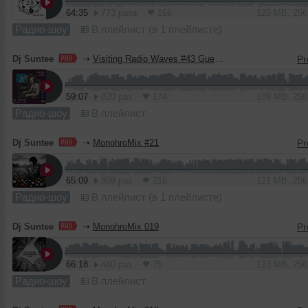
64:35
773 раза
166
120 MB, 25
Радио-шоу
В плейлист (в 1 плейлисте)
Dj Suntee
➝
Visiting Radio Waves #43 Guest Mix Dj Suntee
59:07
820 раз
174
109 MB, 25
Радио-шоу
В плейлист
Dj Suntee
➝
MonohroMix #21
65:09
859 раз
216
121 MB, 25
Радио-шоу
В плейлист (в 1 плейлисте)
Dj Suntee
➝
MonohroMix 019
66:18
460 раз
75
123 MB, 25
Радио-шоу
В плейлист