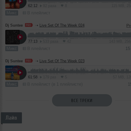
62:12
92 раза
8
115 MB, 2
Микс
В плейлист
Dj Suntee
➝
Live Set Of The Week 024
77:13
533 раза
42
143 MB, 25
Микс
В плейлист
15
Dj Suntee
➝
Live Set Of The Week 023
61:58
179 раз
5
57 MB, 1
Микс
В плейлист (в 1 плейлисте)
1
ВСЕ ТРЕКИ
Лайв