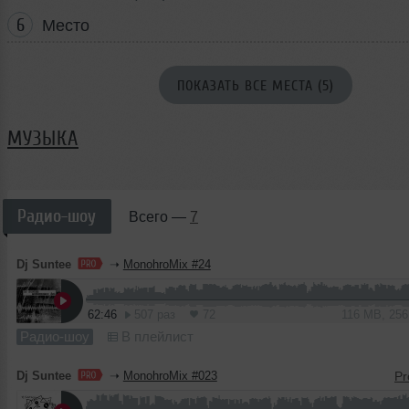
6
Место
ПОКАЗАТЬ ВСЕ МЕСТА (5)
МУЗЫКА
Радио-шоу
Всего —
7
Dj Suntee
➝
MonohroMix #24
62:46
507 раз
72
116 MB, 25
Радио-шоу
В плейлист
Dj Suntee
➝
MonohroMix #023