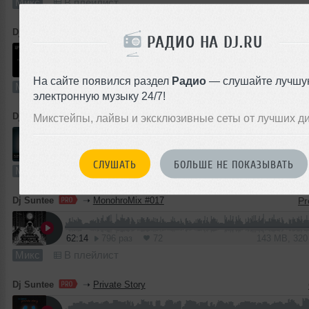
Микс
В плейлист
Dj Suntee
➝
MonohroMix 020
РАДИО НА DJ.RU
62:50
669 раз
76
116 MB, 25
На сайте появился раздел
Радио
— слушайте лучшу
Микс
В плейлист (в 1 плейлисте)
электронную музыку 24/7!
Dj Suntee
➝
Live Set of The Week 026
Микстейпы, лайвы и эксклюзивные сеты от лучших д
59:49
336 раз
47
111 MB, 25
СЛУШАТЬ
БОЛЬШЕ НЕ ПОКАЗЫВАТЬ
Микс
В плейлист
Dj Suntee
➝
MonohroMix #017
62:14
796 раз
72
143 MB, 32
Микс
В плейлист
Dj Suntee
➝
Private Story