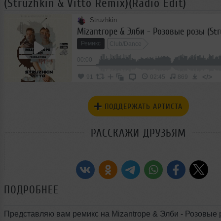
(Struzhkin & Vitto Remix)(Radio Edit)
Struzhkin
Ремикс
Club/Dance
00:00
</>
91
02:45
869
ПОДДЕРЖАТЬ АРТИСТА
РАССКАЖИ ДРУЗЬЯМ
ПОДРОБНЕЕ
Представляю вам ремикс на Mizantrope & Элби - Розовые 