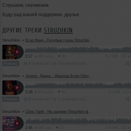
Слушаем, скачиваем
Буду рад вашей поддержке, друзья
ДРУГИЕ ТРЕКИ
STRUZHKIN
Struzhkin
➝
Егор Крид - Голубые глаза (Struzhkin & Vitto Remix) (Misty Cover)(Radio Edit)
3:17
682 раза
80
8.2 MB, 320 
Ремикс
В плейлист (в 9 плейлистах)
31
Struzhkin
➝
Jingxin, Джиос - Девочка Буря (Struzhkin & Vitto Remix)(Radio Edit)
3:28
553 раза
63
8.0 MB, 320
Ремикс
В плейлист (в 2 плейлистах)
31
Struzhkin
➝
Chris Yank - На заднем (Struzhkin & Vitto Remix)(Radio Edit)
2:45
587 раз
72
6.9 MB, 320 