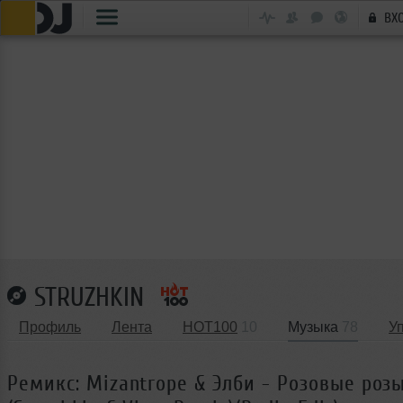
ВХ
STRUZHKIN
Профиль
Лента
HOT100
10
Музыка
78
У
Ремикс: Mizantrope & Элби - Розовые роз