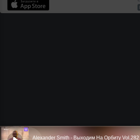
Ш
Alexander Smith - Выходим На Орбиту Vol.282