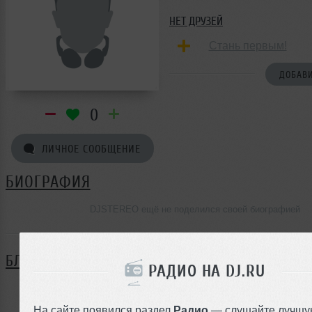
НЕТ ДРУЗЕЙ
Стань первым!
ДОБАВИ
0
ЛИЧНОЕ СООБЩЕНИЕ
БИОГРАФИЯ
DJSTEREO ещё не поделился своей биографией
БЛОГ
РАДИО НА DJ.RU
Нет записей в блоге
На сайте появился раздел
Радио
— слушайте лучшу