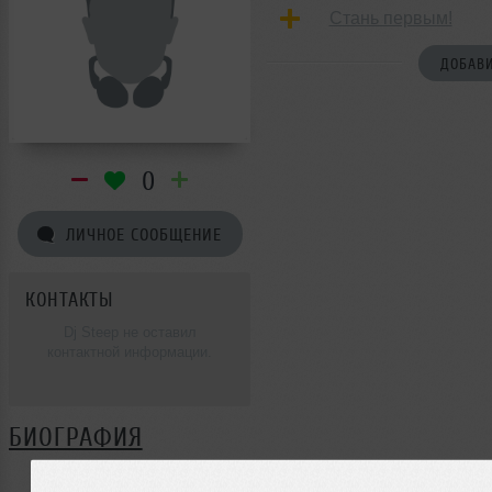
Стань первым!
ДОБАВИ
0
ЛИЧНОЕ СООБЩЕНИЕ
КОНТАКТЫ
Dj Steep не оставил
контактной информации.
БИОГРАФИЯ
Dj Steep ещё не поделился своей биографией