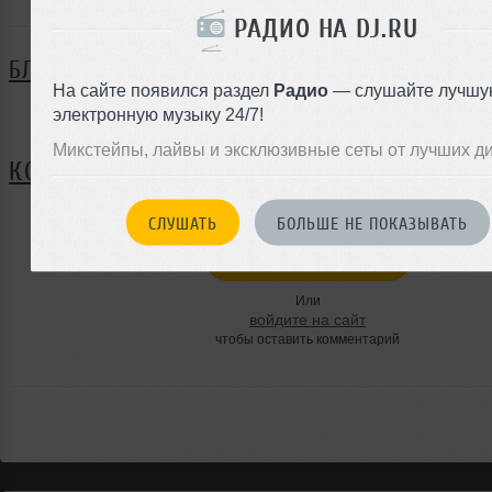
РАДИО НА DJ.RU
БЛОГ
На сайте появился раздел
Радио
— слушайте лучшу
электронную музыку 24/7!
Нет записей в блоге
Микстейпы, лайвы и эксклюзивные сеты от лучших д
КОММЕНТАРИИ
СЛУШАТЬ
БОЛЬШЕ НЕ ПОКАЗЫВАТЬ
ЗАРЕГИСТРИРУЙТЕСЬ
Или
войдите на сайт
чтобы оставить комментарий