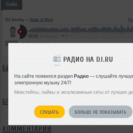
Лайв
DJ Smiley
➝
State of Mind
68:55
52 раза
0
Лайв
В плейлист
2
РАДИО НА DJ.RU
БИОГРАФИЯ
На сайте появился раздел
Радио
— слушайте лучшу
DJ Smiley ещё не поделился своей биографией
электронную музыку 24/7!
Микстейпы, лайвы и эксклюзивные сеты от лучших д
БЛОГ
СЛУШАТЬ
БОЛЬШЕ НЕ ПОКАЗЫВАТЬ
Нет записей в блоге
КОММЕНТАРИИ