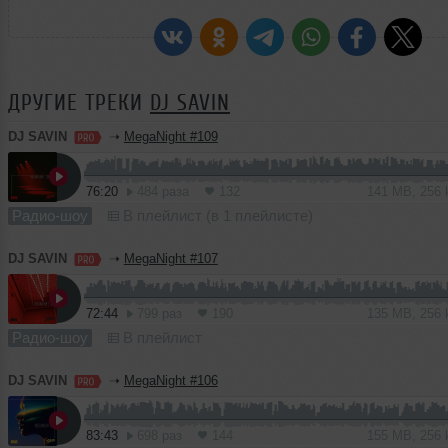
ДРУГИЕ ТРЕКИ
DJ SAVIN
DJ SAVIN
➝
MegaNight #109
76:20
484 раза
132
141 MB, 256
Радио-шоу
В плейлист (в 1 плейлисте)
DJ SAVIN
➝
MegaNight #107
72:44
799 раз
190
135 MB, 256
Радио-шоу
В плейлист
DJ SAVIN
➝
MegaNight #106
83:43
698 раз
144
155 MB, 256