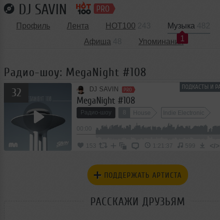
DJ SAVIN
Профиль
Лента
HOT100
243
Музыка
482
1
Афиша
48
Упоминания
Радио-шоу: MegaNight #108
ПОДКАСТЫ И Р
DJ SAVIN
32
MegaNight #108
Радио-шоу
8
House
Indie Electronic
5
00:00
Melodic House
</>
153
1:21:37
599
ПОДДЕРЖАТЬ АРТИСТА
РАССКАЖИ ДРУЗЬЯМ