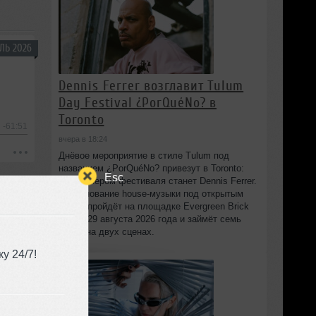
ЛЬ 2026
Dennis Ferrer возглавит Tulum
Day Festival ¿PorQuéNo? в
Toronto
-61:51
вчера в 18:24
Днёвое мероприятие в стиле Tulum под
названием ¿PorQuéNo? привезут в Toronto:
Esc
хедлайнером фестиваля станет Dennis Ferrer.
Празднование house-музыки под открытым
небом пройдёт на площадке Evergreen Brick
Works 29 августа 2026 года и займёт семь
часов на двух сценах.
у 24/7!