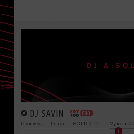
DJ SAVIN
Профиль
Лента
HOT100
243
Музыка
48
1