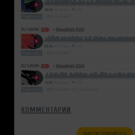
83:43
698 раз
144
Радио-шоу
В плейлист
DJ SAVIN
➝
MegaNight #105
82:31
730 раз
174
Радио-шоу
В плейлист
DJ SAVIN
➝
MegaNight #104
73:53
636 раз
168
Радио-шоу
В плейлист (в 1 плейлисте)
КОММЕНТАРИИ
ЗАРЕГИСТРИРУЙТЕСЬ