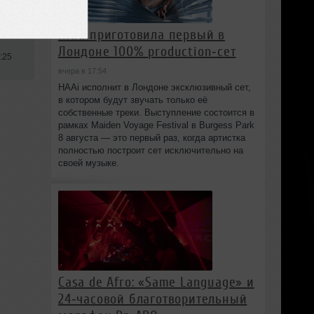
se
HAAi приготовила первый в
Лондоне 100% production‑сет
:25
вчера в 17:54
HAAi исполнит в Лондоне эксклюзивный сет,
в котором будут звучать только её
собственные треки. Выступление состоится в
рамках Maiden Voyage Festival в Burgess Park
8 августа — это первый раз, когда артистка
полностью построит сет исключительно на
своей музыке.
Casa de Afro: «Same Language» и
24‑часовой благотворительный