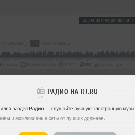
ПОДКАСТЫ И РАДИОШОУ АПРЕ
13
Indie Electronic
Melodic House
В очередь
Комментировать
</>
1:01:51
555
Скачать
ОДДЕРЖАТЬ АРТИСТА
РАДИО НА DJ.RU
СКАЖИ ДРУЗЬЯМ
вился раздел
Радио
— слушайте лучшую электронную музык
айвы и эксклюзивные сеты от лучших диджеев.