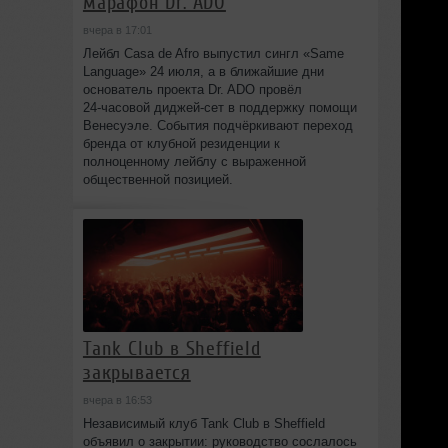
марафон Dr. ADO
вчера в 17:01
Лейбл Casa de Afro выпустил сингл «Same
Language» 24 июля, а в ближайшие дни
основатель проекта Dr. ADO провёл
24‑часовой диджей‑сет в поддержку помощи
Венесуэле. События подчёркивают переход
бренда от клубной резиденции к
полноценному лейблу с выраженной
общественной позицией.
Tank Club в Sheffield
закрывается
вчера в 16:53
Независимый клуб Tank Club в Sheffield
объявил о закрытии: руководство сослалось