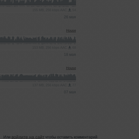
155 MB, 256 kbps AAC
54
26 мая
House
153 MB, 256 kbps AAC
68
18 мая
House
137 MB, 256 kbps AAC
77
07 мая
войдите на сайт
Или
чтобы оставить комментарий