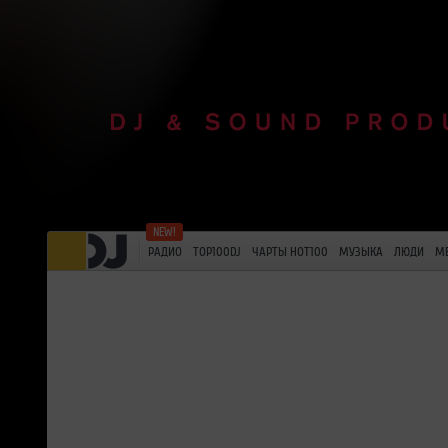
РАДИО
TOP100DJ
ЧАРТЫ HOT100
МУЗЫКА
ЛЮДИ
М