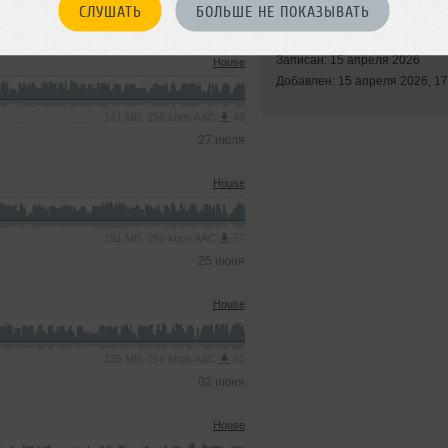
Стили:
House
,
Indie
СЛУШАТЬ
БОЛЬШЕ НЕ ПОКАЗЫВАТЬ
Electronic
,
Melodic Hou
Записан: 15 апреля 2026
House
Добавлен: 15 апреля 2026, 17
141 MB, 256 kbps AAC
49
27 июля
House
151 MB, 256 kbps AAC
57
25 июня
House
135 MB, 256 kbps AAC
61
02 июня
House