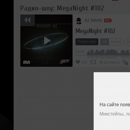
Радио-шоу: MegaNight #102
44
DJ SAVIN
MegaNight #102
Радио-шоу
16
House
00:00
120
Добавить
П
РАС
На сайте поя
Микстейпы, л