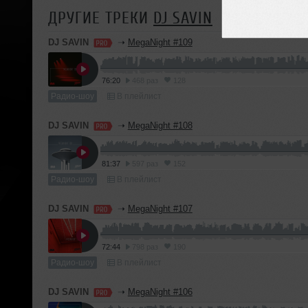
ДРУГИЕ ТРЕКИ
DJ SAVIN
DJ SAVIN
➝
MegaNight #109
76:20
468 раз
128
Радио-шоу
В плейлист
DJ SAVIN
➝
MegaNight #108
81:37
597 раз
152
Радио-шоу
В плейлист
DJ SAVIN
➝
MegaNight #107
72:44
798 раз
190
Радио-шоу
В плейлист
DJ SAVIN
➝
MegaNight #106