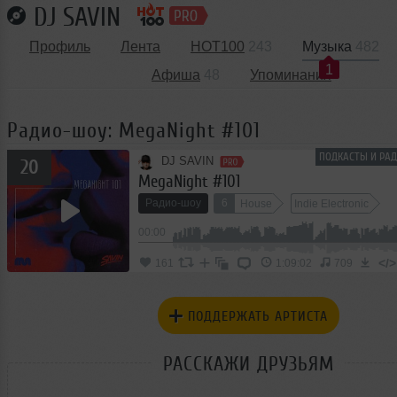
DJ SAVIN
Профиль
Лента
HOT100
243
Музыка
482
1
Афиша
48
Упоминания
Радио-шоу: MegaNight #101
ПОДКАСТЫ И РАД
DJ SAVIN
20
MegaNight #101
Радио-шоу
6
House
Indie Electronic
5
00:00
Melodic House
</>
161
1:09:02
709
ПОДДЕРЖАТЬ АРТИСТА
РАССКАЖИ ДРУЗЬЯМ