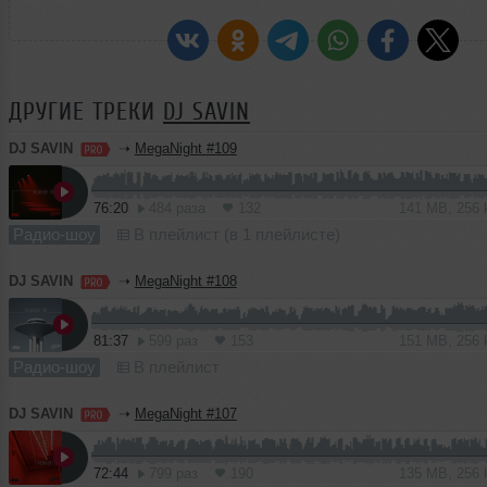
ДРУГИЕ ТРЕКИ
DJ SAVIN
DJ SAVIN
➝
MegaNight #109
76:20
484 раза
132
141 MB, 256
Радио-шоу
В плейлист (в 1 плейлисте)
DJ SAVIN
➝
MegaNight #108
81:37
599 раз
153
151 MB, 256
Радио-шоу
В плейлист
DJ SAVIN
➝
MegaNight #107
72:44
799 раз
190
135 MB, 256