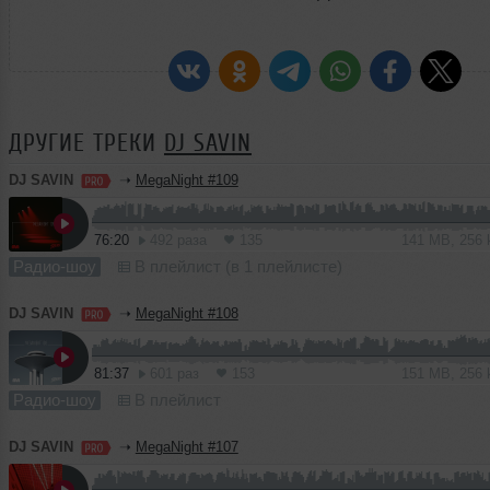
ДРУГИЕ ТРЕКИ
DJ SAVIN
DJ SAVIN
➝
MegaNight #109
76:20
492 раза
135
141 MB, 256
Радио-шоу
В плейлист (в 1 плейлисте)
DJ SAVIN
➝
MegaNight #108
81:37
601 раз
153
151 MB, 256
Радио-шоу
В плейлист
DJ SAVIN
➝
MegaNight #107