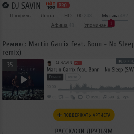
DJ SAVIN
Профиль
Лента
HOT100
243
Музыка
482
1
Афиша
48
Упоминания
Ремикс: Martin Garrix feat. Bonn - No Slee
remix)
ТРЕКИ И Р
DJ SAVIN
35
Martin Garrix feat. Bonn - No Sleep (SAV
Ремикс
House
00:00
</>
65
05:01
598
ПОДДЕРЖАТЬ АРТИСТА
РАССКАЖИ ДРУЗЬЯМ