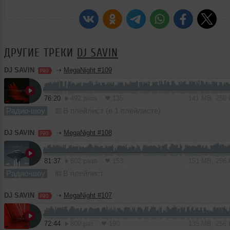
ДРУГИЕ ТРЕКИ
DJ SAVIN
DJ SAVIN
➝
MegaNight #109
76:20
492 раза
135
141 MB, 256
Радио-шоу
В плейлист (в 1 плейлисте)
DJ SAVIN
➝
MegaNight #108
81:37
602 раза
153
151 MB, 256
Радио-шоу
В плейлист
DJ SAVIN
➝
MegaNight #107
72:44
800 раз
190
135 MB, 256