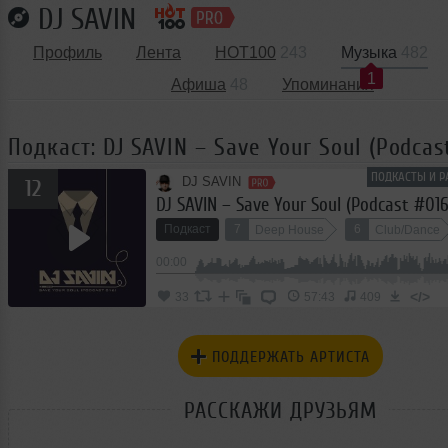
DJ SAVIN
Профиль
Лента
HOT100
243
Музыка
482
1
Афиша
48
Упоминания
Подкаст: DJ SAVIN – Save Your Soul (Podcas
ПОДКАСТЫ И Р
DJ SAVIN
12
DJ SAVIN – Save Your Soul (Podcast #016
Подкаст
7
6
Deep House
Club/Dance
00:00
</>
33
57:43
409
ПОДДЕРЖАТЬ АРТИСТА
РАССКАЖИ ДРУЗЬЯМ