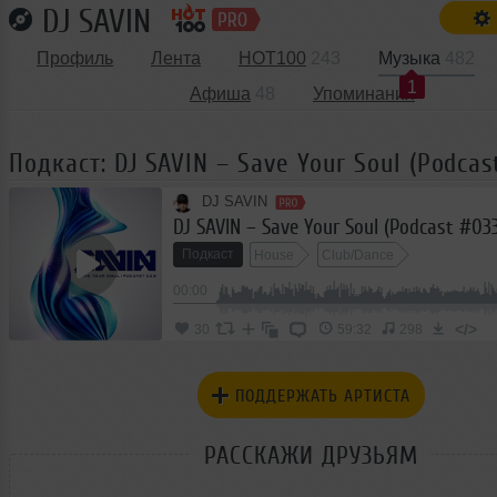
DJ SAVIN
Профиль
Лента
HOT100
243
Музыка
482
1
Афиша
48
Упоминания
Подкаст: DJ SAVIN – Save Your Soul (Podcas
DJ SAVIN
DJ SAVIN – Save Your Soul (Podcast #03
Подкаст
House
Club/Dance
00:00
</>
30
59:32
298
ПОДДЕРЖАТЬ АРТИСТА
РАССКАЖИ ДРУЗЬЯМ