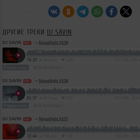
ДРУГИЕ ТРЕКИ
DJ SAVIN
DJ SAVIN
➝
MegaNight #109
76:20
469 раз
128
141 MB, 256
Радио-шоу
В плейлист
DJ SAVIN
➝
MegaNight #108
81:37
597 раз
152
151 MB, 256
Радио-шоу
В плейлист
DJ SAVIN
➝
MegaNight #107
72:44
798 раз
190
135 MB, 256