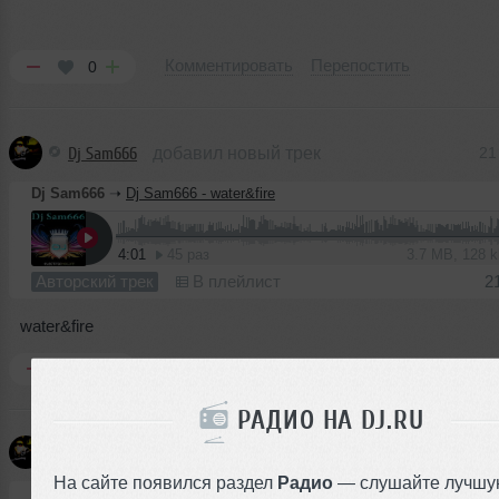
Комментировать
Перепостить
0
Dj Sam666
добавил новый трек
21
Dj Sam666
➝
Dj Sam666 - water&fire
4:01
45 раз
3.7 MB, 128 
Авторский трек
В плейлист
2
water&fire
Комментировать
Перепостить
0
РАДИО НА DJ.RU
Dj Sam666
добавил новый трек
21
На сайте появился раздел
Радио
— слушайте лучшу
Dj Sam666
➝
Dj Sam666 - Go_Girl