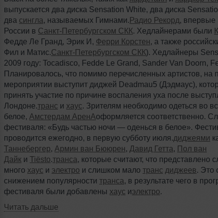
выпускается два диска Sensation White, два диска Sensatio
два
сингла
, называемых Гимнами.
Радио Рекорд
, впервые
России в
Санкт-Петербургском СКК
. Хедлайнерами были
К
Федде Ле Гранд, Эрик И,
Ферри Корстен
, а также российс
Фил и Матис.
Санкт-Петербургском СКК
). Хедлайнеры Sens
2009 году: Tocadisco, Fedde Le Grand, Sander Van Doorn, Fe
Планировалось, что помимо перечисленных артистов, на 
мероприятии выступит диджей Deadmau5 (Дэдмаус), котор
принять участие по причине воспаления уха после выступ
Лондоне.
транс
и
хаус
. Зрителям необходимо одеться во в
белое,
Амстердам АренА
оформляется соответственно. Сл
фестиваля: «Будь частью ночи — оденься в белое». Фести
проводится ежегодно, в первую субботу июля.
диджеями
к
Таннебергер
,
Армин ван Бююрен
,
Давид Гетта
,
Пол ван
Дайк
и
Tiësto
.
транса
, которые считают, что представлено 
много
хаус
и
электро
и слишком мало
транс
диджеев
. Это
снижением популярности
транса
, в результате чего в про
фестиваля были добавлены
хаус
и
электро
.
Читать дальше