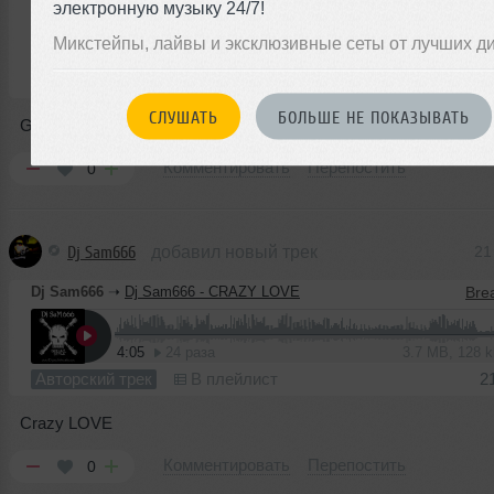
электронную музыку 24/7!
Микстейпы, лайвы и эксклюзивные сеты от лучших д
5:36
25 раз
5.1 MB, 128 
Авторский трек
В плейлист
2
СЛУШАТЬ
БОЛЬШЕ НЕ ПОКАЗЫВАТЬ
Go_Girl
Комментировать
Перепостить
0
Dj Sam666
добавил новый трек
21
Dj Sam666
➝
Dj Sam666 - CRAZY LOVE
4:05
24 раза
3.7 MB, 128 
Авторский трек
В плейлист
2
Crazy LOVE
Комментировать
Перепостить
0