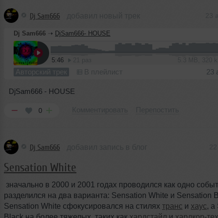
Dj Sam666
добавил новый трек
23 
Dj Sam666
➝
DjSam666- HOUSE
5:46
21 раз
5.3 MB, 320 
Авторский трек
В плейлист
23 
DjSam666 - HOUSE
Комментировать
Перепостить
0
Dj Sam666
добавил запись в блог
22
Sensation White
значально в 2000 и 2001 годах проводился как одно событ
разделился на два варианта: Sensation White и Sensation B
Sensation White сфокусировался на стилях
транс
и
хаус
, а
Black на более тяжелых, таких как
хардстайл
и
хардкор-те