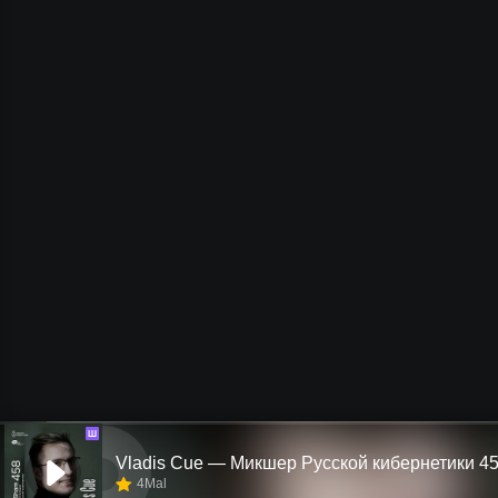
Ш
4Mal