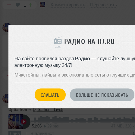
Комментировать
Перепостить
1
Dj Saffron
добавил новый микс
10 ф
Dj Saffron
➝
Dj Saffron - PartyBreak Time Mix
РАДИО НА DJ.RU
25:10
231 раз
58 MB, 320 
На сайте появился раздел
Радио
— слушайте лучшу
Микс
В плейлист (в 3 плейлистах)
10 ф
электронную музыку 24/7!
Микстейпы, лайвы и эксклюзивные сеты от лучших д
Комментировать
Перепостить
0
СЛУШАТЬ
БОЛЬШЕ НЕ ПОКАЗЫВАТЬ
Dj Saffron
добавил новый лайв
0
Dj Saffron
➝
Dj Saffron - Live5
51:03
29 раз
47 MB, 320 
Лайв
В плейлист