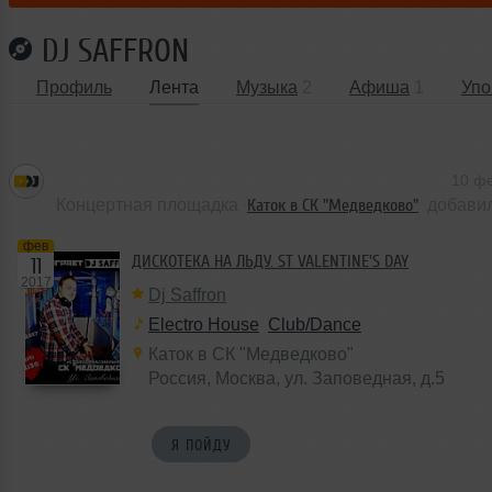
DJ SAFFRON
Профиль
Лента
Музыка
2
Афиша
1
Упо
10 ф
Концертная площадка
Каток в СК "Медведково"
добави
фев
ДИСКОТЕКА НА ЛЬДУ. ST VALENTINE'S DAY
11
2017
Dj Saffron
Electro House
,
Club/Dance
Каток в СК "Медведково"
Россия, Москва, ул. Заповедная, д.5
Я ПОЙДУ