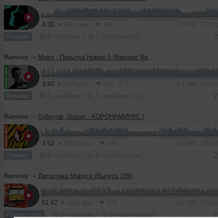
4:30
5951 раз
106
10 MB, 320 
Ремикс
В плейлист (в 1 плейлисте)
2
Ramirez
➝
Мэвл - Попытка Номер 5 (Ramirez Remix)
1
3:40
4495 раз
206
8.7 MB, 320 
Ремикс
В плейлист (в 5 плейлистах)
2
Ramirez
➝
Gidayyat, Gazan - КОРОНАМИНУС (DJ Ramirez Remix)
3:52
3563 раза
199
9.5 MB, 320 
Ремикс
В плейлист (в 8 плейлистах)
2
Ramirez
➝
Дискотека Маруся (Выпуск 189)
61:47
4131 раз
274
142 MB, 320 
Радио-шоу
В плейлист (в 8 плейлистах)
2