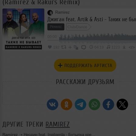
(Ramirez & Rakurs Remix)
Ramirez
Ремикс
Club/Dance
00:00
</>
192
04:19
1223
ПОДДЕРЖАТЬ АРТИСТА
РАССКАЖИ ДРУЗЬЯМ
ДРУГИЕ ТРЕКИ
RAMIREZ
Ramirez
➝
Неодин feat. Ingilgerda - Бутылка крепкого (Ramirez Remix)