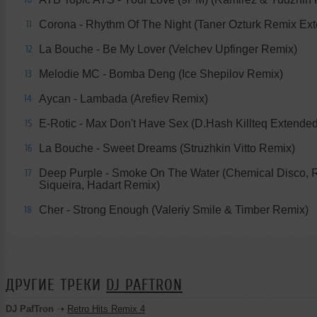
Corona - Rhythm Of The Night (Taner Ozturk Remix Ex
11
La Bouche - Be My Lover (Velchev Upfinger Remix)
12
Melodie MC - Bomba Deng (Ice Shepilov Remix)
13
Aycan - Lambada (Arefiev Remix)
14
E-Rotic - Max Don't Have Sex (D.Hash Killteq Extende
15
La Bouche - Sweet Dreams (Struzhkin Vitto Remix)
16
Deep Purple - Smoke On The Water (Chemical Disco, 
17
Siqueira, Hadart Remix)
Сher - Strong Enough (Valeriy Smile & Timber Remix)
18
ДРУГИЕ ТРЕКИ
DJ PAFTRON
DJ PafTron
➝
Retro Hits Remix 4