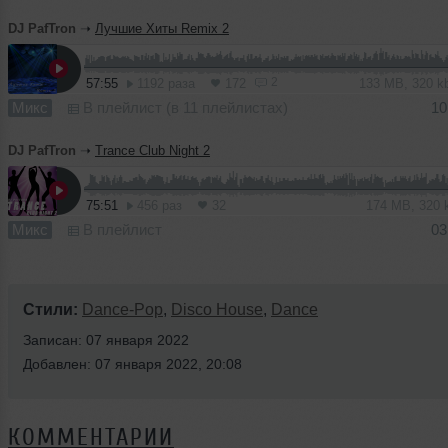
DJ PafTron
➝
Лучшие Хиты Remix 2
2
57:55
1192 раза
172
133 MB, 320 
Микс
В плейлист (в 11 плейлистах)
10
DJ PafTron
➝
Trance Club Night 2
75:51
456 раз
32
174 MB, 320
Микс
В плейлист
03
Стили:
Dance-Pop
,
Disco House
,
Dance
Записан: 07 января 2022
Добавлен: 07 января 2022, 20:08
КОММЕНТАРИИ