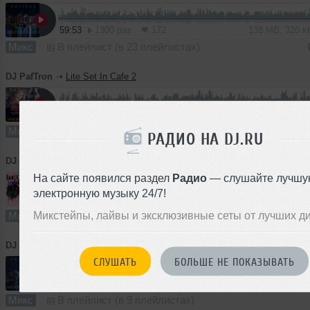
59:53
1300 раз
172
138 MB, 320 
Микс
В плейлист (в 23 плейлистах)
DJ PafTron
➝
Lite Set In Cafe 2
1
57:15
510 раз
43
131 MB, 320
Микс
В плейлист (в 1 плейлисте)
РАДИО НА DJ.RU
DJ PafTron
➝
Dance Party
На сайте появился раздел
Радио
— слушайте лучшу
электронную музыку 24/7!
2
64:09
764 раза
86
147 MB, 320 
Микстейпы, лайвы и эксклюзивные сеты от лучших д
Микс
В плейлист (в 5 плейлистах)
DJ PafTron
➝
Retro Hits Remix 3
СЛУШАТЬ
БОЛЬШЕ НЕ ПОКАЗЫВАТЬ
2
65:54
862 раза
119
151 MB, 320 
Микс
В плейлист (в 9 плейлистах)