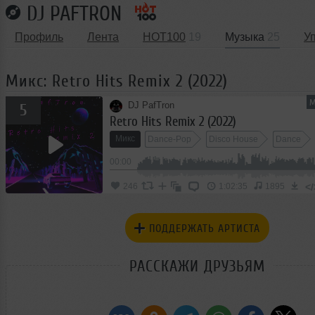
DJ PAFTRON
Профиль
Лента
HOT100
19
Музыка
25
У
Микс: Retro Hits Remix 2 (2022)
М
DJ PafTron
5
Retro Hits Remix 2 (2022)
Микс
Dance-Pop
Disco House
Dance
00:00
</
246
1:02:35
1895
ПОДДЕРЖАТЬ АРТИСТА
РАССКАЖИ ДРУЗЬЯМ