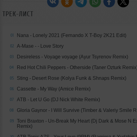
ТРЕК-ЛИСТ
Nana - Lonely 2021 (Fernando X T-Boy 2K21 Edit)
01
A-Mase - - Love Story
02
Desireless - Voyage voyage (Ayur Tsyrenov Remix)
03
Red Hot Chili Peppers - Otherside (Taner Ozturk Remix
04
Sting - Desert Rose (Kolya Funk & Shnaps Remix)
05
Cassette - My Way (Amice Remix)
06
ATB - Let U Go (DJ Nick White Remix)
07
Gloria Gaynor - I Will Survive (Timber & Valeriy Smile 
08
Toni Braxton - Un-Break My Heart (Dj Dark & Mose N 
09
Remix)
ATB Topic A7S - Your Love (9PM) (Ramirez & Yudzhin
10