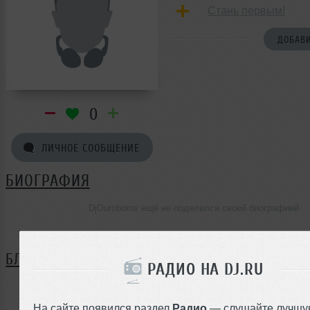
Стань первым!
ДОБАВИ
0
ЛИЧНОЕ СООБЩЕНИЕ
БИОГРАФИЯ
DjOuroboros ещё не поделился своей биографией
БЛОГ
РАДИО НА DJ.RU
Нет записей в блоге
На сайте появился раздел
Радио
— слушайте лучшу