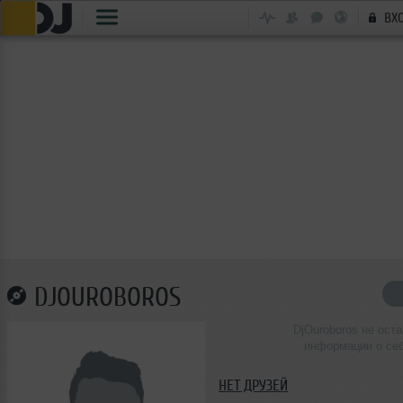
ВХ
DJOUROBOROS
DjOuroboros не ост
информации о се
НЕТ ДРУЗЕЙ