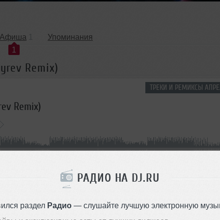
Афиша
1
Упоминания
1
syrev Remix)
ТРЕКИ И РЕМИКСЫ АПРЕ
rev Remix)
В очередь
Комментировать
</>
06:09
974
Скачать
РАДИО НА DJ.RU
ОДДЕРЖАТЬ АРТИСТА
вился раздел
Радио
— слушайте лучшую электронную музык
СКАЖИ ДРУЗЬЯМ