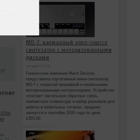
MD-7: карманный open‑source
синтезатор с моторизованными
дисками
сегодня в 13:31
:27
Гонконгская компания Mach Devices
представила портативный мини‑синтезатор
MD-7 с открытой прошивкой и необычными
моторизованными контроллерами. Устройство
ление
сочетает тактильную обратную связь,
компактную клавиатуру и набор разъёмов для
работы в мобильных сетапах; продажи
начнутся в сентябре 2026 года по цене
 UTAH
£303.00.
AY
aul
,
ho
,
DJ