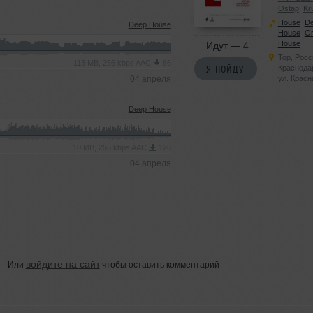
Ostap
,
Kr
JENIA WH
House
,
D
Deep House
SULTAN
,
House
,
Or
RUBBIN
,
House
Идут —
4
NIKOLAY
Top
,
Росс
KHACHA
113 MB, 256 kbps AAC
86
Краснода
Я ПОЙДУ
04 апреля
ул. Красн
Deep House
10 MB, 256 kbps AAC
126
04 апреля
войдите на сайт
Или
чтобы оставить комментарий