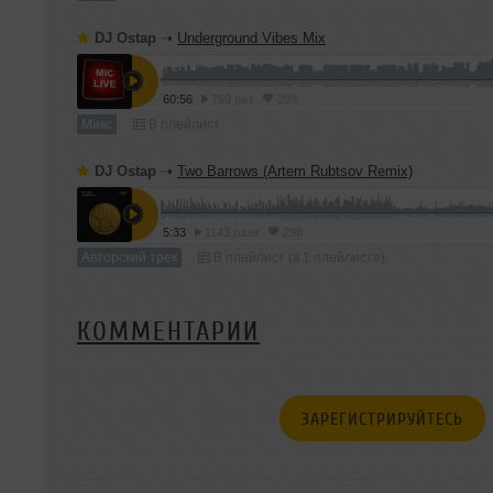
DJ Ostap
➝
Underground Vibes Mix
60:56
769 раз
209
Микс
В плейлист
DJ Ostap
➝
Two Barrows (Artem Rubtsov Remix)
5:33
1143 раза
298
Авторский трек
В плейлист (в 1 плейлисте)
КОММЕНТАРИИ
ЗАРЕГИСТРИРУЙТЕСЬ