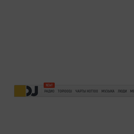
РАДИО
TOP100DJ
ЧАРТЫ HOT100
МУЗЫКА
ЛЮДИ
М