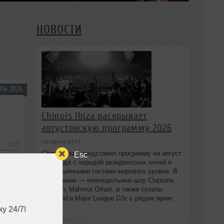
НОВОСТИ
ЛЬ 2026
Chinois Ibiza раскрывает
августовскую программу 2026
сегодня в 14:01
-6:09
Chinois Ibiza представил программу на август
Esc
2026 года с чередой резидентских ночей и
приглашёнными гостями мирового уровня. В
расписании — еженедельные шоу Claptone,
Bedouin, Mahmut Orhan, а также сетапы
Defected и Major League DJz с рядом ярких
имён.
у 24/7!