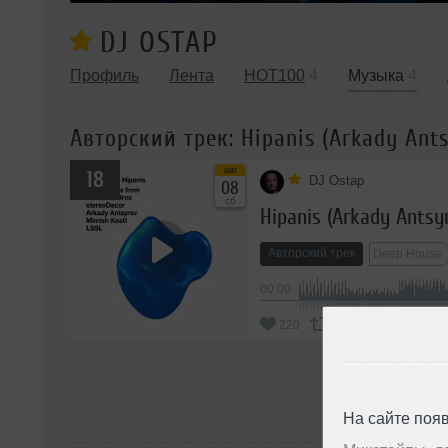
DJ OSTAP
Профиль
Лента
HOT100
4
Музыка
4
Авторский трек: Hipanis (Arkady Ant
авг
18
DJ Ostap
08
сб
Hipanis (Arkady Antsy
Авторский трек
Deep House
00:00
220
Добавить
П
На сайте поя
РАС