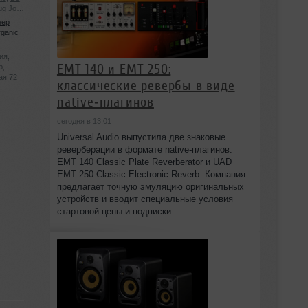
ug Jog
,
ITE
,
eep
ganic
MA.NIK
,
ия
,
TURYAN
EMT 140 и EMT 250:
р
,
ая 72
классические ревербы в виде
native‑плагинов
сегодня в 13:01
Universal Audio выпустила две знаковые
реверберации в формате native‑плагинов:
EMT 140 Classic Plate Reverberator и UAD
EMT 250 Classic Electronic Reverb. Компания
предлагает точную эмуляцию оригинальных
устройств и вводит специальные условия
стартовой цены и подписки.