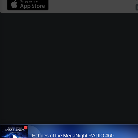
П
Echoes of the MegaNight RADIO #60