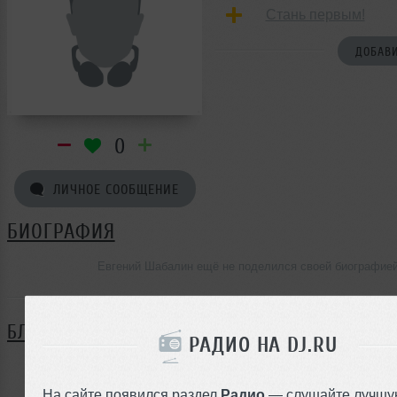
Стань первым!
ДОБАВИ
0
ЛИЧНОЕ СООБЩЕНИЕ
БИОГРАФИЯ
Евгений Шабалин ещё не поделился своей биографие
БЛОГ
РАДИО НА DJ.RU
Нет записей в блоге
На сайте появился раздел
Радио
— слушайте лучшу