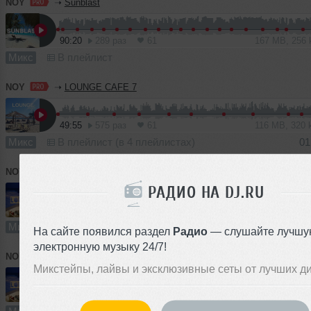
NOY
➝
Sunblast
90:20
289 раз
61
167 MB, 256
Микс
В плейлист
NOY
➝
LOUNGE CAFE 7
49:55
575 раз
61
116 MB, 320
Микс
В плейлист (в 4 плейлистах)
01
NOY
➝
LOUNGE CAFE 6
РАДИО НА DJ.RU
46:03
738 раз
66
106 MB, 320 
Микс
В плейлист (в 3 плейлистах)
0
На сайте появился раздел
Радио
— слушайте лучшу
электронную музыку 24/7!
NOY
➝
LOUNGE CAFE 5
Микстейпы, лайвы и эксклюзивные сеты от лучших д
80:41
902 раза
82
112 MB, 192 