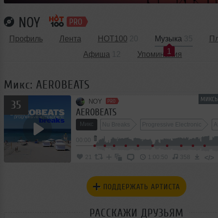
NOY
Профиль
Лента
HOT100
20
Музыка
35
П
1
Афиша
12
Упоминания
Микс: AEROBEATS
МИКСЫ
NOY
35
AEROBEATS
Микс
Nu Breaks
Progressive Electronic
A
00:00
</>
21
1:00:50
358
ПОДДЕРЖАТЬ АРТИСТА
РАССКАЖИ ДРУЗЬЯМ