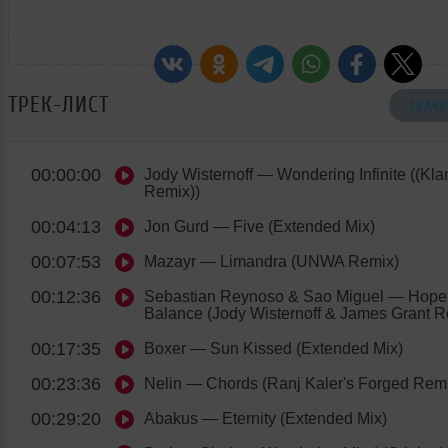
ТРЕК-ЛИСТ
СКАЧА
00:00:00
Jody Wisternoff
— Wondering Infinite ((Kl
Remix))
00:04:13
Jon Gurd
— Five (Extended Mix)
00:07:53
Mazayr
— Limandra (UNWA Remix)
00:12:36
Sebastian Reynoso & Sao Miguel
— Hope 
Balance (Jody Wisternoff & James Grant R
00:17:35
Boxer
— Sun Kissed (Extended Mix)
00:23:36
Nelin
— Chords (Ranj Kaler's Forged Rem
00:29:20
Abakus
— Eternity (Extended Mix)