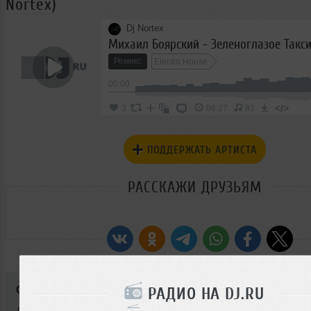
Nortex)
Dj Nortex
Михаил Боярский - Зеленоглазое Такси 
Ремикс
Electro House
00:00
</>
3
06:27
82
ПОДДЕРЖАТЬ АРТИСТА
РАССКАЖИ ДРУЗЬЯМ
Стиль:
Electro House
РАДИО НА DJ.RU