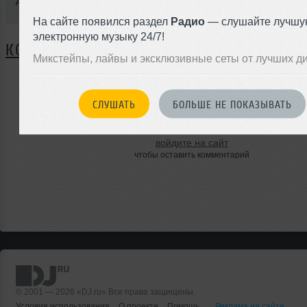
Добавлен: 16 февраля 2011, 16:08
На сайте появился раздел
Радио
— слушайте лучшу
электронную музыку 24/7!
КОММЕНТАРИИ
Микстейпы, лайвы и эксклюзивные сеты от лучших д
СЛУШАТЬ
БОЛЬШЕ НЕ ПОКАЗЫВАТЬ
ЗАРЕГИСТРИРУЙТЕСЬ
Или
войдите на сайт
чтобы оставить комментарий
© 2001 — 2026 «DJ.ru» Все права защищены.
Условия использования
О проекте
Помощь
Реклама на сайте