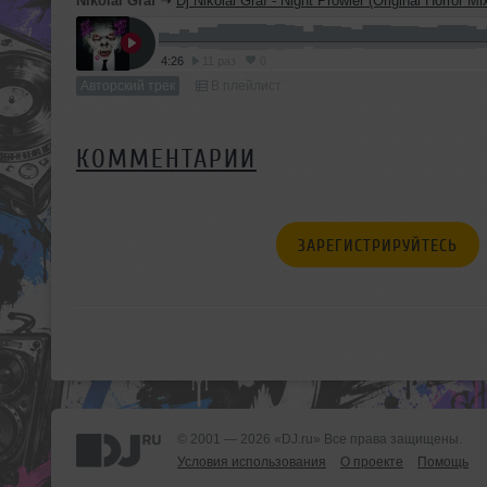
Nikolai Graf
➝
Dj Nikolai Graf - Night Prowler (Original Horror Mi
4:26
11 раз
0
Авторский трек
В плейлист
КОММЕНТАРИИ
ЗАРЕГИСТРИРУЙТЕСЬ
© 2001 — 2026 «DJ.ru» Все права защищены.
Условия использования
О проекте
Помощь