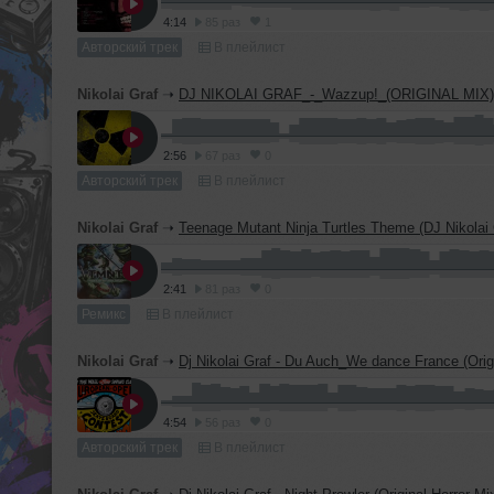
4:14
85 раз
1
Авторский трек
В плейлист
Nikolai Graf
➝
DJ NIKOLAI GRAF_-_Wazzup!_(ORIGINAL MIX)
2:56
67 раз
0
Авторский трек
В плейлист
Nikolai Graf
➝
Teenage Mutant Ninja Turtles Theme (DJ Nikolai Gra
2:41
81 раз
0
Ремикс
В плейлист
Nikolai Graf
➝
Dj Nikolai Graf - Du Auch_We dance France (Orig
4:54
56 раз
0
Авторский трек
В плейлист