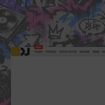
РАДИО
TOP100DJ
ЧАРТЫ HOT100
МУЗЫКА
ЛЮДИ
М