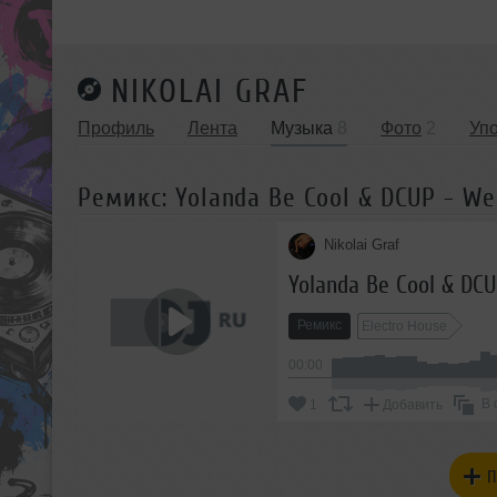
NIKOLAI GRAF
Профиль
Лента
Музыка
8
Фото
2
Уп
Ремикс: Yolanda Be Cool & DCUP - We
Nikolai Graf
Yolanda Be Cool & DCU
Ремикс
Electro House
00:00
В 
1
Добавить
П