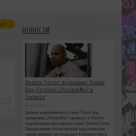
ЬСЯ
НОВОСТИ
Dennis Ferrer возглавит Tulum
Day Festival ¿PorQuéNo? в
Toronto
-5:48
вчера в 18:24
Днёвое мероприятие в стиле Tulum под
названием ¿PorQuéNo? привезут в Toronto:
хедлайнером фестиваля станет Dennis Ferrer.
Празднование house-музыки под открытым
небом пройдёт на площадке Evergreen Brick