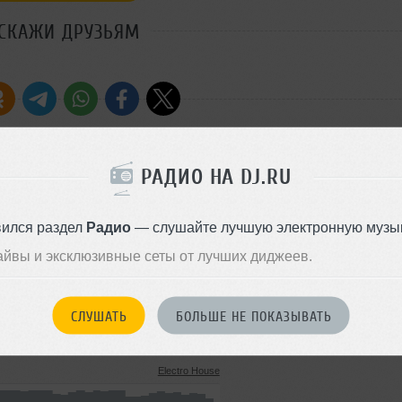
СКАЖИ ДРУЗЬЯМ
РАДИО НА DJ.RU
o
Стиль:
Electro House
Добавлен: 31 июля 2010, 01:2
вился раздел
Радио
— слушайте лучшую электронную музык
айвы и эксклюзивные сеты от лучших диджеев.
0)
Electro House
3.3 MB, 128 kbps MP3
59
СЛУШАТЬ
БОЛЬШЕ НЕ ПОКАЗЫВАТЬ
25 августа 2010
Electro House