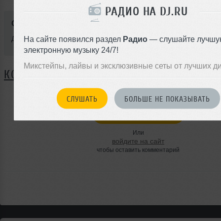
РАДИО НА DJ.RU
Стиль:
Progressive House
Добавлен: 23 августа 2011, 19:23
На сайте появился раздел
Радио
— слушайте лучшу
электронную музыку 24/7!
Микстейпы, лайвы и эксклюзивные сеты от лучших д
КОММЕНТАРИИ
СЛУШАТЬ
БОЛЬШЕ НЕ ПОКАЗЫВАТЬ
ЗАРЕГИСТРИРУЙТЕСЬ
Или
войдите на сайт
чтобы оставить комментарий