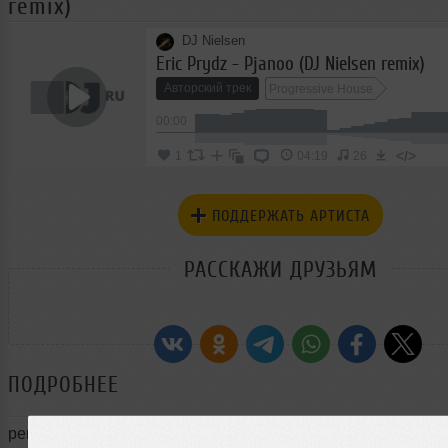
remix)
DJ Nielsen
Eric Prydz - Pjanoo (DJ Nielsen remix)
Авторский трек
Progressive House
00:00
</>
1
04:19
26
ПОДДЕРЖАТЬ АРТИСТА
РАССКАЖИ ДРУЗЬЯМ
ПОДРОБНЕЕ
ремикс на трек Pjanoo Eric Prydz :)