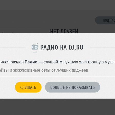
ПОДПИ
НЕТ ДРУЗЕЙ
т-Петербург
Стань первым!
РАДИО НА DJ.RU
chno
ДОБАВИТЬ В ДР
вился раздел
Радио
— слушайте лучшую электронную музык
айвы и эксклюзивные сеты от лучших диджеев.
СЛУШАТЬ
БОЛЬШЕ НЕ ПОКАЗЫВАТЬ