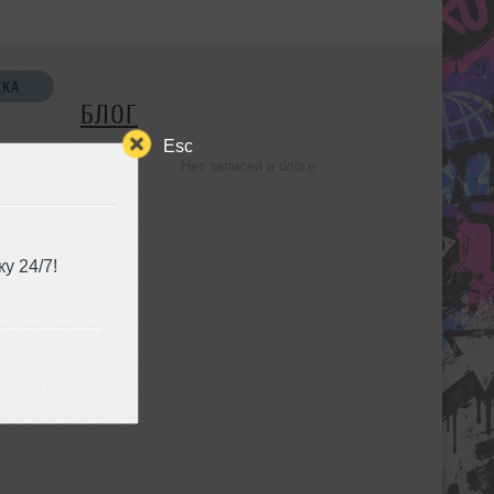
СКА
БЛОГ
Esc
Нет записей в блоге
УЗЬЯ
у 24/7!