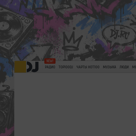
РАДИО
TOP100DJ
ЧАРТЫ HOT100
МУЗЫКА
ЛЮДИ
М