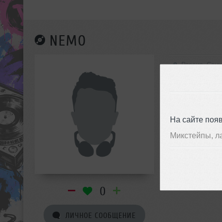
NEMO
Россия, Санк
Minimal Te
На сайте поя
Микстейпы, л
0
ЛИЧНОЕ СООБЩЕНИЕ