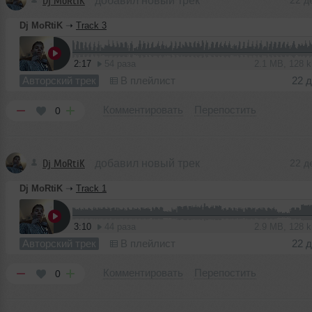
Dj MoRtiK
добавил новый трек
22 д
Dj MoRtiK
➝
Track 3
2:17
54 раза
2.1 MB, 128 
Авторский трек
В плейлист
22 
Комментировать
Перепостить
0
Dj MoRtiK
добавил новый трек
22 д
Dj MoRtiK
➝
Track 1
3:10
44 раза
2.9 MB, 128 
Авторский трек
В плейлист
22 
Комментировать
Перепостить
0