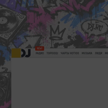
РАДИО
TOP100DJ
ЧАРТЫ HOT100
МУЗЫКА
ЛЮДИ
М