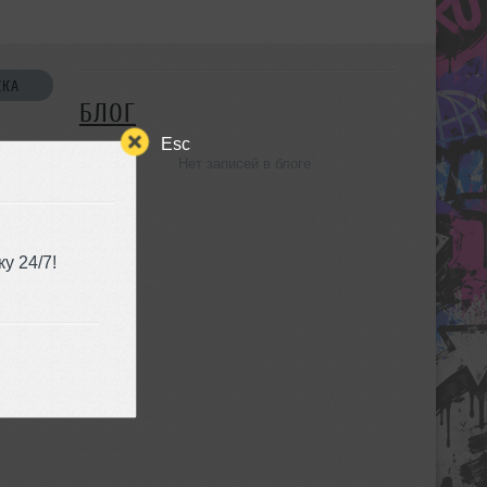
СКА
БЛОГ
Esc
Нет записей в блоге
УЗЬЯ
у 24/7!