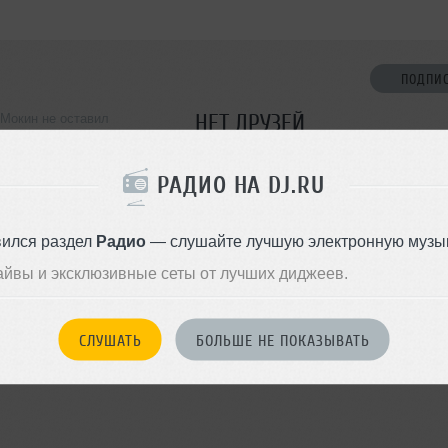
ПОДПИ
НЕТ ДРУЗЕЙ
Мокин не оставил
ормации о себе
Стань первым!
РАДИО НА DJ.RU
ДОБАВИТЬ В ДР
вился раздел
Радио
— слушайте лучшую электронную музык
айвы и эксклюзивные сеты от лучших диджеев.
СЛУШАТЬ
БОЛЬШЕ НЕ ПОКАЗЫВАТЬ