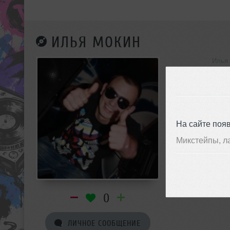
ИЛЬЯ МОКИН
Илья 
инф
На сайте поя
Микстейпы, л
0
ЛИЧНОЕ СООБЩЕНИЕ