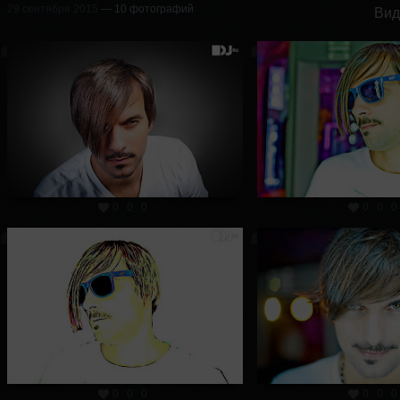
29 сентября 2015
— 10 фотографий
Вид
0
0
0
0
0
0
0
0
0
0
0
0