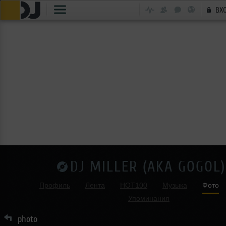
ВХ
DJ MILLER (AKA GOGOL)
Профиль
Лента
HOT100
Музыка
Фото
Упоминания
photo