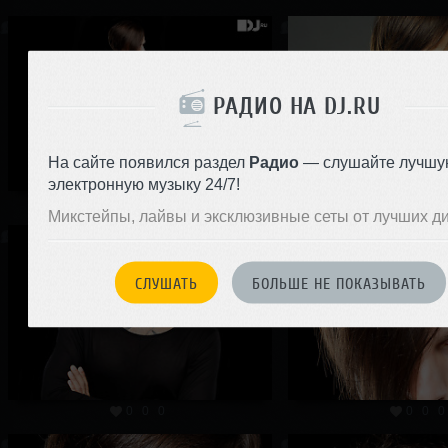
РАДИО НА DJ.RU
На сайте появился раздел
Радио
— слушайте лучшу
электронную музыку 24/7!
0
0
0
0
0
0
Микстейпы, лайвы и эксклюзивные сеты от лучших д
СЛУШАТЬ
БОЛЬШЕ НЕ ПОКАЗЫВАТЬ
0
0
0
0
0
0