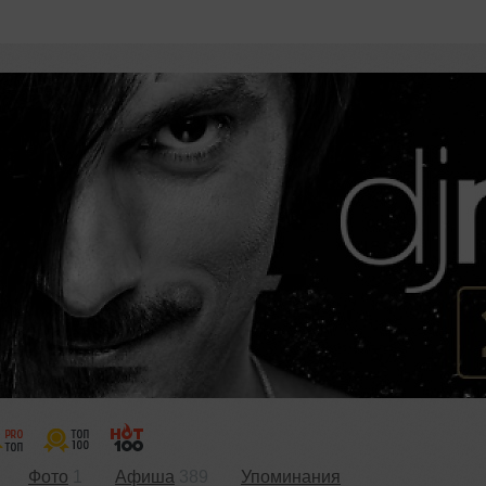
Фото
1
Афиша
389
Упоминания