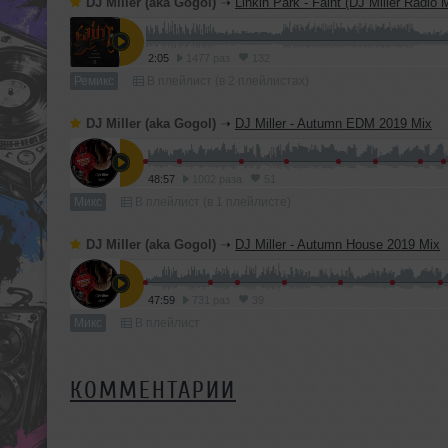
DJ Miller (aka Gogol)
➝
Linkin Park - Faint (DJ Miller Radio 
2:05
1477 раз
132
Ремикс
В плейлист (в 2 плейлистах)
DJ Miller (aka Gogol)
➝
DJ Miller - Autumn EDM 2019 Mix
48:57
1002 раза
51
Микс
В плейлист (в 1 плейлисте)
DJ Miller (aka Gogol)
➝
DJ Miller - Autumn House 2019 Mix
47:59
731 раз
39
Микс
В плейлист
КОММЕНТАРИИ