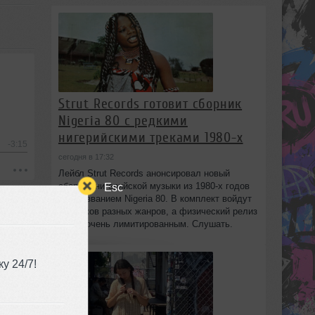
Strut Records готовит сборник
Nigeria 80 с редкими
нигерийскими треками 1980-х
-3:15
сегодня в 17:32
Лейбл Strut Records анонсировал новый
сборник нигерийской музыки из 1980-х годов
Esc
под названием Nigeria 80. В комплект войдут
13 треков разных жанров, а физический релиз
будет очень лимитированным. Слушать.
у 24/7!