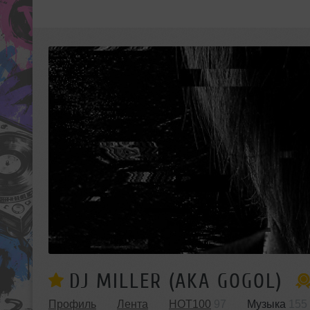
DJ MILLER (AKA GOGOL)
Профиль
Лента
HOT100
97
Музыка
155