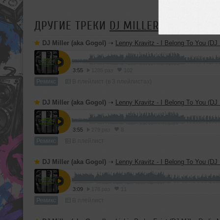
ДРУГИЕ ТРЕКИ
DJ MILLER (AKA GOGOL
DJ Miller (aka Gogol)
➝
Lenny Kravitz - I Belong To You (DJ Mill
3:55
1285 раз
102
Ремикс
В плейлист (в 3 плейлистах)
DJ Miller (aka Gogol)
➝
Lenny Kravitz - I Belong To You (DJ Miller
3:55
279 раз
8
Ремикс
В плейлист
DJ Miller (aka Gogol)
➝
Lenny Kravitz - I Belong To You (DJ Miller R
3:09
178 раз
11
Ремикс
В плейлист