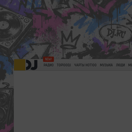
РАДИО
TOP100DJ
ЧАРТЫ HOT100
МУЗЫКА
ЛЮДИ
М