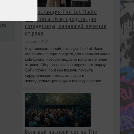
Радиостанция The Lot Radio
запустила сбор средств для
сотрудницы, начавшей лечение
6:08
от рака
сегодня в 17:02
Бруклинская онлайн-станция The Lot Radio
объявила о сборе средств для члена команды
Lola Evans, которая недавно начала лечение
от рака. Сбор организован через платформу
GoFundMe и призван помочь покрыть
хирургическое вмешательство и
повседневные расходы в период лечения.
Выиграй часовой сет на The