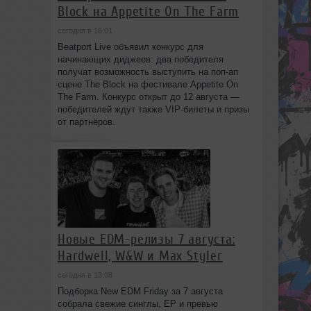
Block на Appetite On The Farm
сегодня в 16:01
Beatport Live объявил конкурс для
начинающих диджеев: два победителя
получат возможность выступить на поп‑ап
сцене The Block на фестивале Appetite On
The Farm. Конкурс открыт до 12 августа —
победителей ждут также VIP‑билеты и призы
от партнёров.
Новые EDM-релизы 7 августа:
Hardwell, W&W и Max Styler
сегодня в 13:08
Подборка New EDM Friday за 7 августа
собрала свежие синглы, EP и превью