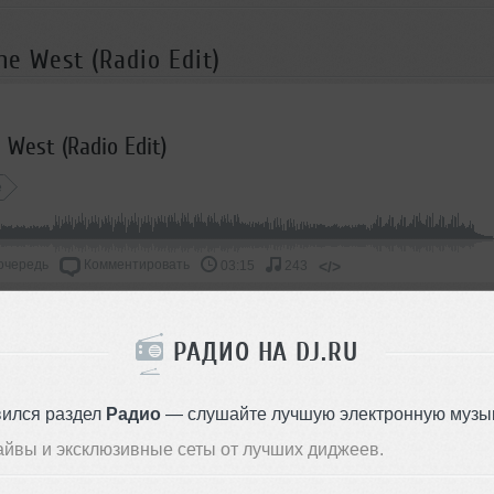
he West (Radio Edit)
e West (Radio Edit)
e
очередь
Комментировать
</>
03:15
243
ОДДЕРЖАТЬ АРТИСТА
РАДИО НА DJ.RU
СКАЖИ ДРУЗЬЯМ
вился раздел
Радио
— слушайте лучшую электронную музык
айвы и эксклюзивные сеты от лучших диджеев.