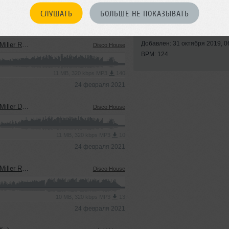
СЛУШАТЬ
БОЛЬШЕ НЕ ПОКАЗЫВАТЬ
Стиль:
Electro House
)
Записан: 30 октября 2019
Добавлен: 31 октября 2019, 0
er Remix)
Disco House
BPM: 124
11 MB, 320 kbps MP3
140
24 февраля 2021
 Dub Mix)
Disco House
11 MB, 320 kbps MP3
10
24 февраля 2021
adio Mix)
Disco House
10 MB, 320 kbps MP3
13
24 февраля 2021