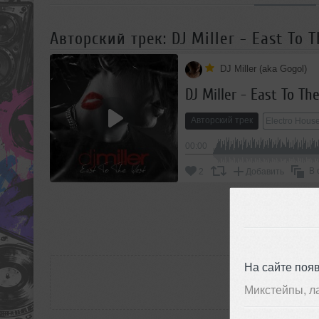
Авторский трек: DJ Miller - East To T
DJ Miller (aka Gogol)
DJ Miller - East To Th
Авторский трек
Electro Hous
00:00
В 
2
Добавить
П
РАС
На сайте поя
Микстейпы, л