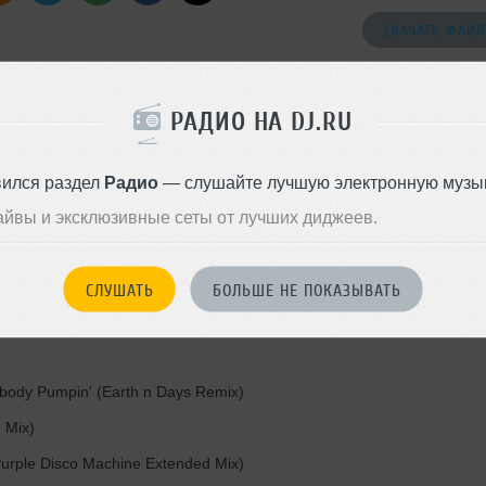
СКАЧАТЬ ФАЙЛ
РАДИО НА DJ.RU
 Mix)
вился раздел
Радио
— слушайте лучшую электронную музык
nett (Original Mix)
айвы и эксклюзивные сеты от лучших диджеев.
ix)
СЛУШАТЬ
БОЛЬШЕ НЕ ПОКАЗЫВАТЬ
g (Original Mix)
ody Pumpin' (Earth n Days Remix)
 Mix)
urple Disco Machine Extended Mix)