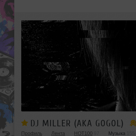
DJ MILLER (AKA GOGOL)
Профиль
Лента
HOT100
97
Музыка
155