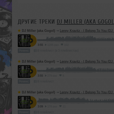
ДРУГИЕ ТРЕКИ
DJ MILLER (AKA GOGOL
DJ Miller (aka Gogol)
➝
Lenny Kravitz - I Belong To You (DJ Mill
3:55
1285 раз
102
Ремикс
В плейлист (в 3 плейлистах)
DJ Miller (aka Gogol)
➝
Lenny Kravitz - I Belong To You (DJ Miller
3:55
279 раз
8
Ремикс
В плейлист
DJ Miller (aka Gogol)
➝
Lenny Kravitz - I Belong To You (DJ Miller R
3:09
178 раз
11
Ремикс
В плейлист