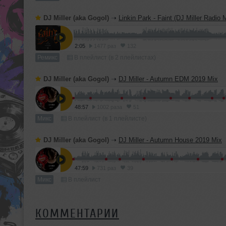
DJ Miller (aka Gogol)
➝
Linkin Park - Faint (DJ Miller Radio 
2:05
1477 раз
132
Ремикс
В плейлист (в 2 плейлистах)
DJ Miller (aka Gogol)
➝
DJ Miller - Autumn EDM 2019 Mix
48:57
1002 раза
51
Микс
В плейлист (в 1 плейлисте)
DJ Miller (aka Gogol)
➝
DJ Miller - Autumn House 2019 Mix
47:59
731 раз
39
Микс
В плейлист
КОММЕНТАРИИ