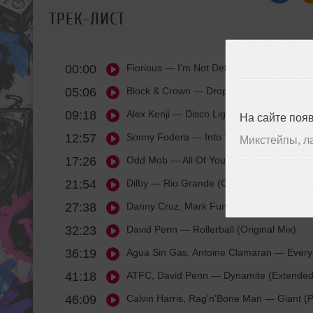
ТРЕК-ЛИСТ
00:00
Fiorious
— I'm Not Defeated (12? Mix)
05:06
Block & Crown
— Drop The Beat (Original
09:18
Alex Kenji
— Disco Light (Original Mix)
На сайте поя
12:57
Sonny Fodera
— Into You feat. Sinead Har
Микстейпы, л
17:26
Odd Mob
— All Of Your Heart (Extended M
21:54
Dilby
— Rio Grande (Original Mix)
27:38
Danny Cruz, Mark Funk
— Same Old Feelin
32:23
David Penn
— Rollerball (Original Mix)
36:19
Agua Sin Gas, Antoine Clamaran
— Everyb
41:18
ATFC, David Penn
— Dynamite (Extended
46:09
Calvin Harris, Rag'n'Bone Man
— Giant (P