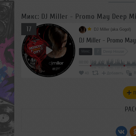
Микс: DJ Miller - Promo May Deep Mi
17
DJ Miller (aka Gogol)
DJ Miller - Promo May
Микс
7
Deep House
00:00
В
40
Добавить
П
РАС