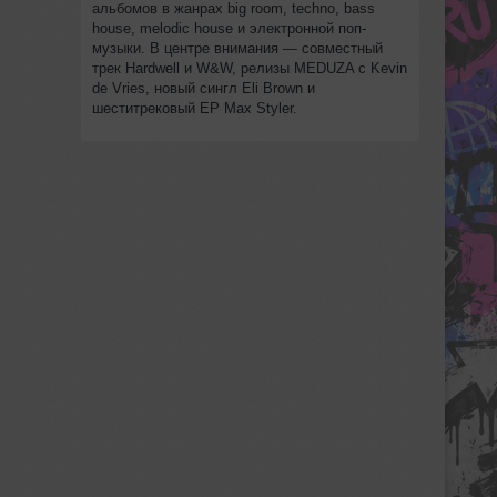
альбомов в жанрах big room, techno, bass
house, melodic house и электронной поп-
музыки. В центре внимания — совместный
трек Hardwell и W&W, релизы MEDUZA с Kevin
de Vries, новый сингл Eli Brown и
шеститрековый EP Max Styler.