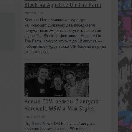
Block на Appetite On The Farm
вчера в 16:01
Beatport Live объявил конкурс для
начинающих диджеев: два победителя
получат возможность выступить на поп‑ап
сцене The Block на фестивале Appetite On
The Farm. Конкурс открыт до 12 августа —
победителей ждут также VIP‑билеты и призы
от партнёров.
Новые EDM-релизы 7 августа:
Hardwell, W&W и Max Styler
вчера в 13:08
Подборка New EDM Friday за 7 августа
собрала свежие синглы, EP и превью