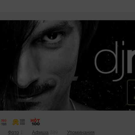
Фото
1
Афиша
389
Упоминания