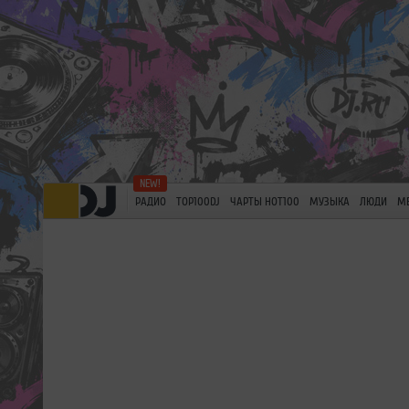
РАДИО
TOP100DJ
ЧАРТЫ HOT100
МУЗЫКА
ЛЮДИ
М