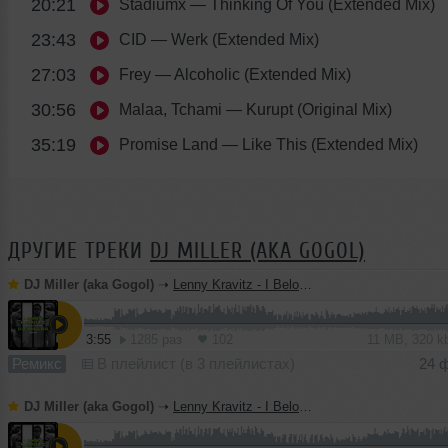
20:21
Stadiumx
— Thinking Of You (Extended Mix)
23:43
CID
— Werk (Extended Mix)
27:03
Frey
— Alcoholic (Extended Mix)
30:56
Malaa, Tchami
— Kurupt (Original Mix)
35:19
Promise Land
— Like This (Extended Mix)
ДРУГИЕ ТРЕКИ
DJ MILLER (AKA GOGOL)
DJ Miller (aka Gogol)
➝
Lenny Kravitz - I Belong To You (DJ Miller Remix)
3:55
1285 раз
102
11 MB, 320 
Ремикс
В плейлист (в 3 плейлистах)
24 
DJ Miller (aka Gogol)
➝
Lenny Kravitz - I Belong To You (DJ Miller Dub Mix)