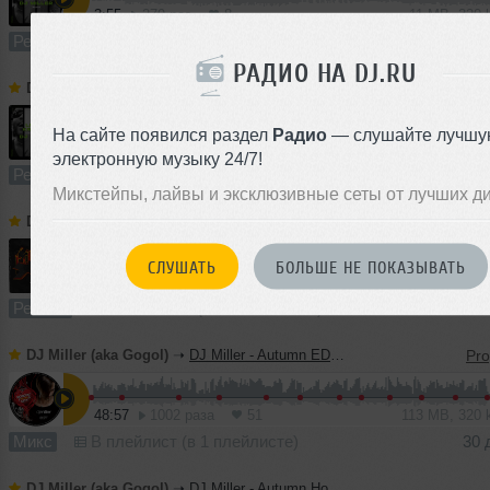
3:55
279 раз
8
11 MB, 320
Ремикс
В плейлист
24 
РАДИО НА DJ.RU
DJ Miller (aka Gogol)
➝
Lenny Kravitz - I Belong To You (DJ Miller Radio Mix)
На сайте появился раздел
Радио
— слушайте лучшу
3:09
178 раз
11
10 MB, 320
электронную музыку 24/7!
Ремикс
В плейлист
24 
Микстейпы, лайвы и эксклюзивные сеты от лучших д
DJ Miller (aka Gogol)
➝
Linkin Park - Faint (DJ Miller Radio Mix)
СЛУШАТЬ
БОЛЬШЕ НЕ ПОКАЗЫВАТЬ
2:05
1477 раз
132
10 MB, 320 
Ремикс
В плейлист (в 2 плейлистах)
11
DJ Miller (aka Gogol)
➝
DJ Miller - Autumn EDM 2019 Mix
48:57
1002 раза
51
113 MB, 320
Микс
В плейлист (в 1 плейлисте)
30 
DJ Miller (aka Gogol)
➝
DJ Miller - Autumn House 2019 Mix