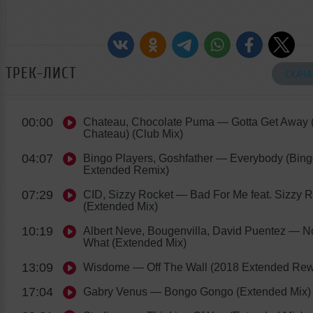
ТРЕК-ЛИСТ
СКАЧА
00:00
Chateau, Chocolate Puma
— Gotta Get Away (
Chateau) (Club Mix)
04:07
Bingo Players, Goshfather
— Everybody (Bing
Extended Remix)
07:29
CID, Sizzy Rocket
— Bad For Me feat. Sizzy R
(Extended Mix)
10:19
Albert Neve, Bougenvilla, David Puentez
— No
What (Extended Mix)
13:09
Wisdome
— Off The Wall (2018 Extended Rew
17:04
Gabry Venus
— Bongo Gongo (Extended Mix)