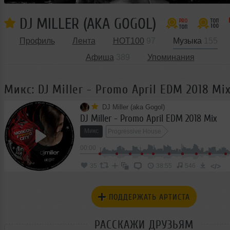
DJ MILLER (AKA GOGOL)
Профиль
Лента
HOT100
97
Музыка
155
Афиша
389
Упоминания
Микс: DJ Miller - Promo April EDM 2018 Mi
DJ Miller (aka Gogol)
DJ Miller - Promo April EDM 2018 Mix
Микс
Progressive House
00:00
</>
35
38:55
546
ПОДДЕРЖАТЬ АРТИСТА
РАССКАЖИ ДРУЗЬЯМ