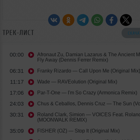
ТРЕК-ЛИСТ
СКАЧА
00:00
Afronaut Zu, Damian Lazarus & The Ancient 
Fly Away (Dennis Ferrer Remix)
06:31
Franky Rizardo
— Call Upon Me (Original Mix
11:17
Wade
— RAVEolution (Original Mix)
17:06
Par-T-One
— I'm So Crazy (Armonica Remix)
24:03
Chus & Ceballos, Dennis Cruz
— The Sun (Vo
30:31
Roland Clark, Simion
— VOICES Feat. Roland
(MOONWALK REMIX)
35:09
FISHER (OZ)
— Stop It (Original Mix)