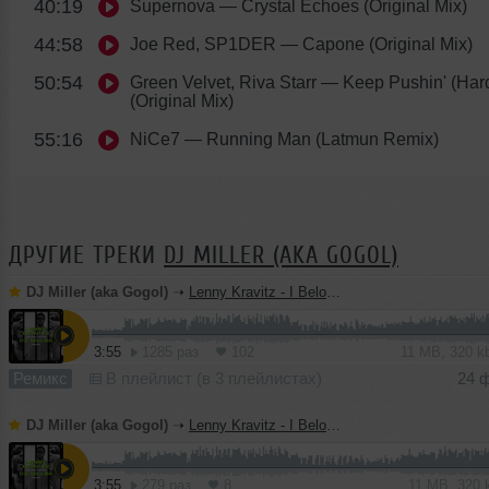
40:19
Supernova
— Crystal Echoes (Original Mix)
44:58
Joe Red, SP1DER
— Capone (Original Mix)
50:54
Green Velvet, Riva Starr
— Keep Pushin' (Har
(Original Mix)
55:16
NiCe7
— Running Man (Latmun Remix)
ДРУГИЕ ТРЕКИ
DJ MILLER (AKA GOGOL)
DJ Miller (aka Gogol)
➝
Lenny Kravitz - I Belong To You (DJ Miller Remix)
3:55
1285 раз
102
11 MB, 320 
Ремикс
В плейлист (в 3 плейлистах)
24 
DJ Miller (aka Gogol)
➝
Lenny Kravitz - I Belong To You (DJ Miller Dub Mix)
3:55
279 раз
8
11 MB, 320