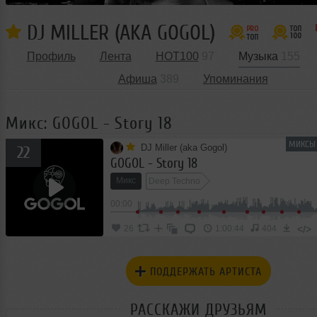
DJ MILLER (AKA GOGOL)
Профиль
Лента
HOT100
97
Музыка
155
Афиша
389
Упоминания
Микс: GOGOL - Story 18
МИКСЫ 
DJ Miller (aka Gogol)
22
GOGOL - Story 18
Микс
Deep Techno
00:00
</>
26
1:00:44
404
ПОДДЕРЖАТЬ АРТИСТА
РАССКАЖИ ДРУЗЬЯМ