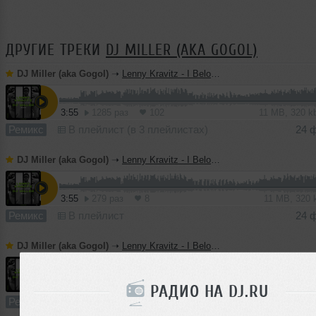
ДРУГИЕ ТРЕКИ
DJ MILLER (AKA GOGOL)
DJ Miller (aka Gogol)
➝
Lenny Kravitz - I Belong To You (DJ Miller Remix)
3:55
1285 раз
102
11 MB, 320 
Ремикс
В плейлист (в 3 плейлистах)
24 
DJ Miller (aka Gogol)
➝
Lenny Kravitz - I Belong To You (DJ Miller Dub Mix)
3:55
279 раз
8
11 MB, 320
Ремикс
В плейлист
24 
DJ Miller (aka Gogol)
➝
Lenny Kravitz - I Belong To You (DJ Miller Radio Mix)
3:09
178 раз
11
10 MB, 320
РАДИО НА DJ.RU
Ремикс
В плейлист
24 