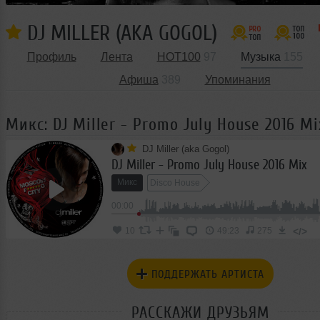
DJ MILLER (AKA GOGOL)
Профиль
Лента
HOT100
97
Музыка
155
Афиша
389
Упоминания
Микс: DJ Miller - Promo July House 2016 Mi
DJ Miller (aka Gogol)
DJ Miller - Promo July House 2016 Mix
Микс
Disco House
00:00
</>
10
49:23
275
ПОДДЕРЖАТЬ АРТИСТА
РАССКАЖИ ДРУЗЬЯМ