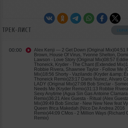
ТРЕК-ЛИСТ
СКАЧА
00:00
Alex Kenji
— 2 Get Down (Original Mix)04:51 
Brown, House Of Virus, Yvonne Shelton, Domi
Lawson - Love Story (Original Mix)08:57 Eddi
Thoneick, Kryder - The Chant (Extended Mix)
Robbie Rivera, Shawnee Taylor - Follow Me (O
Mix)18:56 Shorty - Vazilando (Kryder &amp; E
Thoneick Remix)23:17 Dario Nunez, Alvaro Co
LADY (Original Mix)27:08 Bob Sinclar - Som
Needs Me (Kryder Remix)31:13 Robbie Rivera,
Sexy Anytime (Agua Sin Gas Antoine Clamar
Remix)36:21 Alex Guesta - Ritual (Alex Guesta
Mix)39:49 Bob Sinclar - New New New feat Vy
Queen Ifrica Makedah (Nico De Andrea 2016
Remix)44:09 CMos - 2 Million Ways (Richard 
Remix)