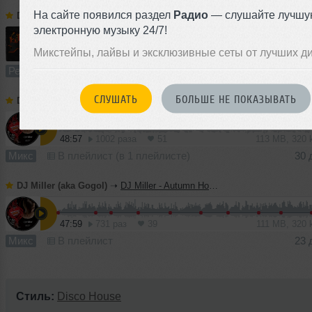
На сайте появился раздел
Радио
— слушайте лучшу
DJ Miller (aka Gogol)
➝
Linkin Park - Faint (DJ Miller Radio Mix)
электронную музыку 24/7!
Микстейпы, лайвы и эксклюзивные сеты от лучших д
2:05
1477 раз
132
10 MB, 320 
Ремикс
В плейлист (в 2 плейлистах)
11
СЛУШАТЬ
БОЛЬШЕ НЕ ПОКАЗЫВАТЬ
DJ Miller (aka Gogol)
➝
DJ Miller - Autumn EDM 2019 Mix
48:57
1002 раза
51
113 MB, 320
Микс
В плейлист (в 1 плейлисте)
30 
DJ Miller (aka Gogol)
➝
DJ Miller - Autumn House 2019 Mix
47:59
731 раз
39
111 MB, 320
Микс
В плейлист
23 
Стиль:
Disco House