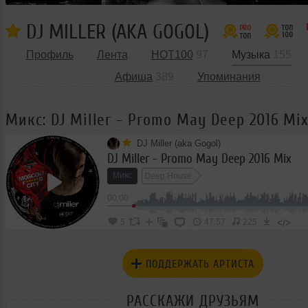
DJ MILLER (AKA GOGOL)
Профиль
Лента
HOT100
97
Музыка
155
Афиша
389
Упоминания
Микс: DJ Miller - Promo May Deep 2016 Mi
DJ Miller (aka Gogol)
DJ Miller - Promo May Deep 2016 Mix
Микс
Deep House
00:00
</>
5
47:57
225
ПОДДЕРЖАТЬ АРТИСТА
РАССКАЖИ ДРУЗЬЯМ