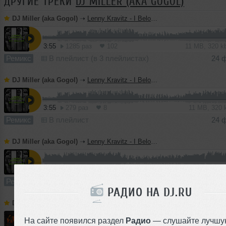
ДРУГИЕ ТРЕКИ
DJ MILLER (AKA GOGOL)
DJ Miller (aka Gogol)
➝
Lenny Kravitz - I Belong To You (DJ Miller Remix)
3:55
1285 раз
102
11 MB, 320 
Ремикс
В плейлист (в 3 плейлистах)
24 
DJ Miller (aka Gogol)
➝
Lenny Kravitz - I Belong To You (DJ Miller Dub Mix)
3:55
279 раз
8
11 MB, 320
Ремикс
В плейлист
24 
DJ Miller (aka Gogol)
➝
Lenny Kravitz - I Belong To You (DJ Miller Radio Mix)
3:09
178 раз
11
10 MB, 320
Ремикс
В плейлист
24 
РАДИО НА DJ.RU
DJ Miller (aka Gogol)
➝
Linkin Park - Faint (DJ Miller Radio Mix)
На сайте появился раздел
Радио
— слушайте лучшу