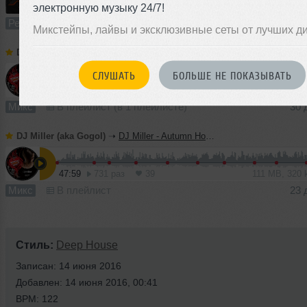
2:05
1477 раз
132
10 MB, 320 
электронную музыку 24/7!
Ремикс
В плейлист (в 2 плейлистах)
11
Микстейпы, лайвы и эксклюзивные сеты от лучших д
DJ Miller (aka Gogol)
➝
DJ Miller - Autumn EDM 2019 Mix
СЛУШАТЬ
БОЛЬШЕ НЕ ПОКАЗЫВАТЬ
48:57
1002 раза
51
113 MB, 320
Микс
В плейлист (в 1 плейлисте)
30 
DJ Miller (aka Gogol)
➝
DJ Miller - Autumn House 2019 Mix
47:59
731 раз
39
111 MB, 320
Микс
В плейлист
23 
Стиль:
Deep House
Записан: 14 июня 2016
Добавлен: 14 июня 2016, 00:41
BPM: 122