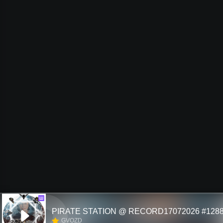
Ш
PIRATE STATION @ RECORD17072026 #128
GVOZD