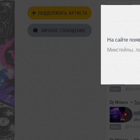
Миксы
ПОДДЕРЖАТЬ АРТИСТА
Dj Milano
➝
Ar
ЛИЧНОЕ СООБЩЕНИЕ
На сайте поя
44:
Микстейпы, л
Микс
В пле
Dj Milano
➝
On
51:
Микс
В пле
Dj Milano
➝
To
26:
Микс
В пле