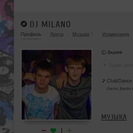
DJ MILANO
Профиль
Лента
Музыка
5
Упоминания
Диджей
Россия, Ирку
Club/Dance
Electro, Electr
МУЗЫКА
1