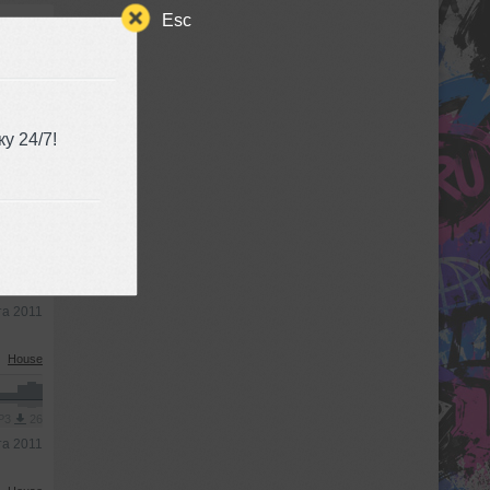
Esc
House
у 24/7!
MP3
30
та 2011
House
MP3
25
та 2011
House
MP3
26
та 2011