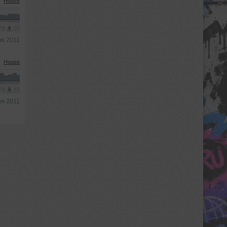
House
MP3
25
ля 2011
House
MP3
15
ня 2011