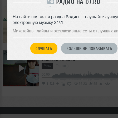
РАДИО НА DJ.RU
MaXiMyS
Jameson so Good vol.2
На сайте появился раздел
Радио
— слушайте лучшу
Микс
электронную музыку 24/7!
House
Микстейпы, лайвы и эксклюзивные сеты от лучших д
00:00
</>
2
36:34
47
СЛУШАТЬ
БОЛЬШЕ НЕ ПОКАЗЫВАТЬ
MaXiMyS
Jameson so Good
Микс
Trance
00:00
</>
1
36:23
55