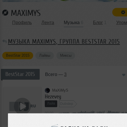
MAXIMYS
Профиль
Лента
Музыка
6
Блог
1
Упом
МУЗЫКА MAXIMYS, ГРУППА BESTSTAR 2015
BestStar 2015
Лайвы
Миксы
BestStar 2015
Всего —
3
MaXiMyS
Hezevey
Лайв
Dubstep
00:00
</>
3
23:07
108