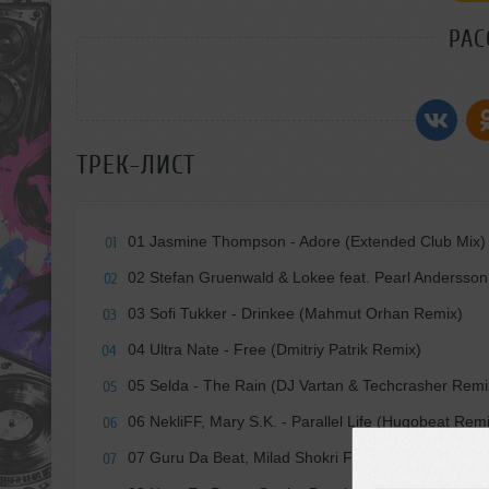
РАС
ТРЕК-ЛИСТ
01 Jasmine Thompson - Adore (Extended Club Mix)
01
02 Stefan Gruenwald & Lokee feat. Pearl Andersso
02
03 Sofi Tukker - Drinkee (Mahmut Orhan Remix)
03
04 Ultra Nate - Free (Dmitriy Patrik Remix)
04
05 Selda - The Rain (DJ Vartan & Techcrasher Remi
05
06 NekliFF, Mary S.K. - Parallel Life (Hugobeat Rem
06
07 Guru Da Beat, Milad Shokri Feat. Dan Wa, Jay Sm
07