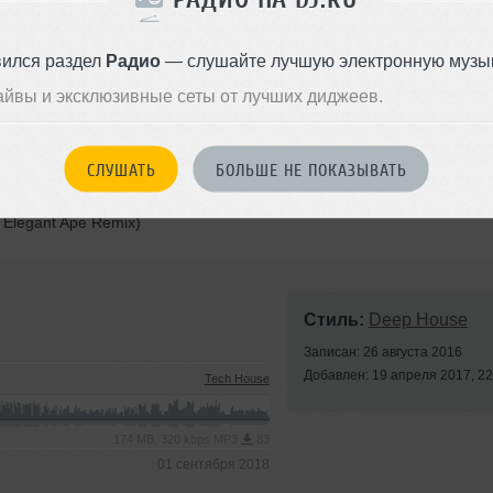
x)
вился раздел
Радио
— слушайте лучшую электронную музык
at. Dayson (Original mix)
айвы и эксклюзивные сеты от лучших диджеев.
e & Liya Fran remix)
СЛУШАТЬ
БОЛЬШЕ НЕ ПОКАЗЫВАТЬ
Sharapov Remix)
, Elegant Ape Remix)
Стиль:
Deep House
Записан: 26 августа 2016
Добавлен: 19 апреля 2017, 22
Tech House
174 MB, 320 kbps MP3
83
01 сентября 2018