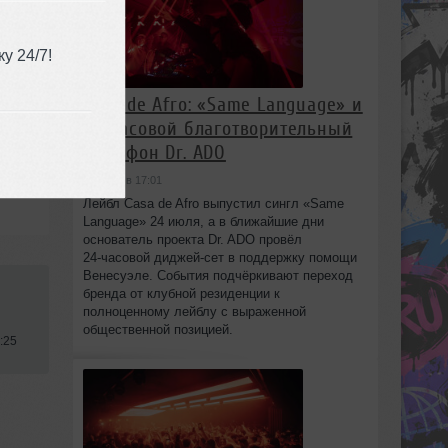
у 24/7!
Casa de Afro: «Same Language» и
24‑часовой благотворительный
марафон Dr. ADO
сегодня в 17:01
Лейбл Casa de Afro выпустил сингл «Same
Language» 24 июля, а в ближайшие дни
основатель проекта Dr. ADO провёл
24‑часовой диджей‑сет в поддержку помощи
Венесуэле. События подчёркивают переход
бренда от клубной резиденции к
полноценному лейблу с выраженной
общественной позицией.
:25