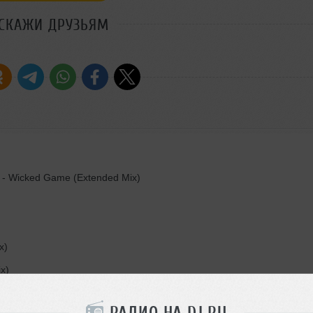
СКАЖИ ДРУЗЬЯМ
n - Wicked Game (Extended Mix)
x)
ix)
ith - I Will Follow [Twenty Feet Down Remix]
РАДИО НА DJ.RU