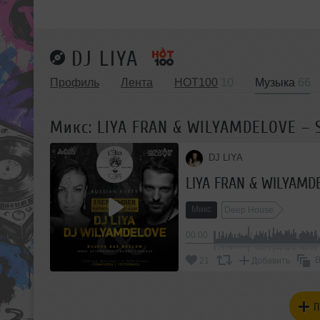
DJ LIYA
Профиль
Лента
HOT100
10
Музыка
66
Микс: LIYA FRAN & WILYAMDELOVE – 
DJ LIYA
LIYA FRAN & WILYAMD
Микс
Deep House
00:00
В
21
Добавить
П