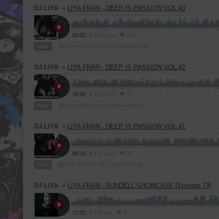
DJ LIYA
➝
LIYA FRAN - DEEP IS PASSION VOL.43
83:25
1814 раз
153
Микс
В плейлист (в 13 плейлистах)
DJ LIYA
➝
LIYA FRAN - DEEP IS PASSION VOL.42
75:58
1067 раз
61
Микс
В плейлист (в 3 плейлистах)
DJ LIYA
➝
LIYA FRAN - DEEP IS PASSION VOL.41
69:13
472 раза
39
Микс
В плейлист (в 2 плейлистах)
DJ LIYA
➝
LIYA FRAN - RUNDELL SHOWCASE [Episode 73]
71:01
180 раз
9