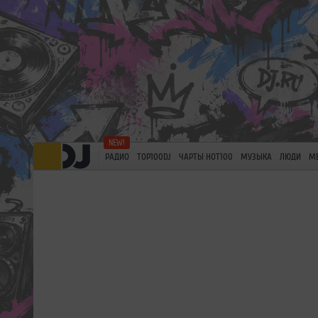
РАДИО
TOP100DJ
ЧАРТЫ HOT100
МУЗЫКА
ЛЮДИ
М