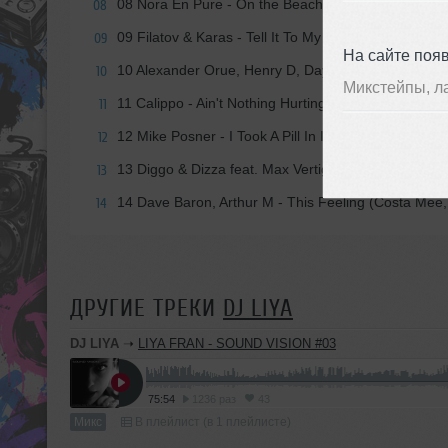
08 Nora En Pure - On the Beach (Original Mix)
08
09 Filatov & Karas - Tell It To My Heart (Extended Mi
09
На сайте поя
10 Alexander Orue, Henry D, Dayso - Fall in Love fe
10
Микстейпы, л
11 Calippo - Ain't Nothing Hurting (Original Club Mix)
11
12 Mike Posner - I Took A Pill In Ibiza (WilyamDeLov
12
13 Diggo & Dizza feat. Max Vertigo - I Can't Stop (
13
14 Dave Baron, Arthur M - This Feeling (Costa Mee
14
ДРУГИЕ ТРЕКИ
DJ LIYA
DJ LIYA
➝
LIYA FRAN - SOUND VISION #03
75:54
1236 раз
43
Микс
В плейлист (в 1 плейлисте)