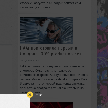
Works 29 августа 2026 года и займёт семь
часов на двух сценах.
HAAi приготовила первый в
Лондоне 100% production‑сет
сегодня в 17:54
HAAi исполнит в Лондоне эксклюзивный сет,
в котором будут звучать только её
собственные треки. Выступление состоится в
рамках Maiden Voyage Festival в Burgess Park
8 августа — это первый раз, когда артистка
полностью построит сет исключительно на
своей музыке.
Esc