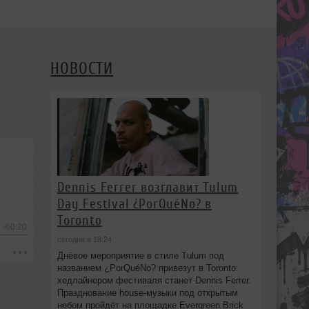
НОВОСТИ
Dennis Ferrer возглавит Tulum
Day Festival ¿PorQuéNo? в
Toronto
-60:20
сегодня в 18:24
Днёвое мероприятие в стиле Tulum под
названием ¿PorQuéNo? привезут в Toronto:
хедлайнером фестиваля станет Dennis Ferrer.
Празднование house-музыки под открытым
небом пройдёт на площадке Evergreen Brick