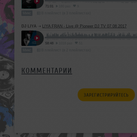
71:01
180 раз
9
Микс
В плейлист (в 3 плейлистах)
DJ LIYA
➝
LIYA FRAN - Live @ Pioneer DJ TV 07.08.2017
58:48
1018 раз
51
Микс
В плейлист (в 2 плейлистах)
КОММЕНТАРИИ
ЗАРЕГИСТРИРУЙТЕСЬ