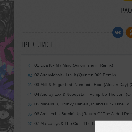
РАС
ТРЕК-ЛИСТ
01 Liva K - My Mind (Anton Ishutin Remix)
01
02 Artenvielfalt - Luv It (Quinten 909 Remix)
02
03 Milk & Sugar feat. Nomfusi - Heat (African Day) 
03
04 Andrey Exx & Nopopstar - Pump Up The Jam (Ori
04
05 Mateus B, Drunky Daniels, In and Out - Time To 
05
06 Architech - Burnin' Up (Return Of The Jaded Rem
06
07 Marco Lys & The Cut - The Boop (D.Ramirez Re
07