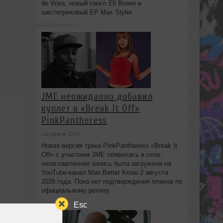
de Vries, новый сингл Eli Brown и
шеститрековый EP Max Styler.
JME неожиданно добавил
куплет в «Break It Off»
PinkPantheress
сегодня в 12:07
Новая версия трека PinkPantheress «Break It
Off» с участием JME появилась в сети:
незаглавленная запись была загружена на
YouTube-канал Man Better Know 2 августа
2026 года. Пока нет подтверждения планов по
официальному релизу.
Esc