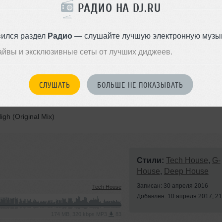
nal mix)
РАДИО НА DJ.RU
вился раздел
Радио
— слушайте лучшую электронную музык
айвы и эксклюзивные сеты от лучших диджеев.
СЛУШАТЬ
БОЛЬШЕ НЕ ПОКАЗЫВАТЬ
gh (Original Mix)
Стили:
Tech House
,
G-
House
,
Deep House
Записан: 30 апреля 2016
Tech House
Добавлен: 10 апреля 2017, 21
174 MB, 320 kbps MP3
83