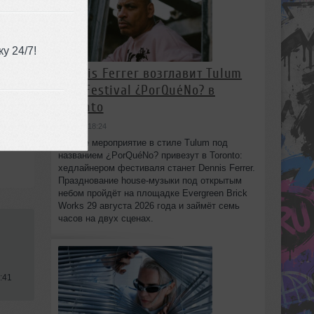
у 24/7!
Dennis Ferrer возглавит Tulum
Day Festival ¿PorQuéNo? в
Toronto
вчера в 18:24
Днёвое мероприятие в стиле Tulum под
названием ¿PorQuéNo? привезут в Toronto:
хедлайнером фестиваля станет Dennis Ferrer.
Празднование house-музыки под открытым
небом пройдёт на площадке Evergreen Brick
Works 29 августа 2026 года и займёт семь
часов на двух сценах.
:41