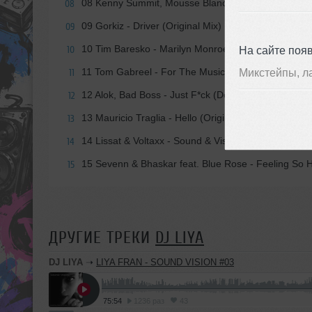
08 Kenny Summit, Mousse Blanc - Born Again (Origi
08
09 Gorkiz - Driver (Original Mix)
09
10 Tim Baresko - Marilyn Monroe (feat. Room303)
На сайте поя
10
11 Tom Gabreel - For The Music (Original Mix)
Микстейпы, л
11
12 Alok, Bad Boss - Just F*ck (Doozie remix)
12
13 Mauricio Traglia - Hello (Original Mix)
13
14 Lissat & Voltaxx - Sound & Visions (5prite Remix)
14
15 Sevenn & Bhaskar feat. Blue Rose - Feeling So Hi
15
ДРУГИЕ ТРЕКИ
DJ LIYA
DJ LIYA
➝
LIYA FRAN - SOUND VISION #03
75:54
1236 раз
43