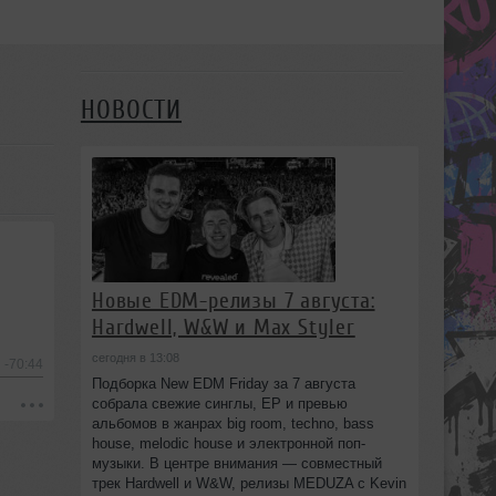
НОВОСТИ
Новые EDM-релизы 7 августа:
Hardwell, W&W и Max Styler
сегодня в 13:08
-70:44
Подборка New EDM Friday за 7 августа
собрала свежие синглы, EP и превью
альбомов в жанрах big room, techno, bass
house, melodic house и электронной поп-
музыки. В центре внимания — совместный
трек Hardwell и W&W, релизы MEDUZA с Kevin