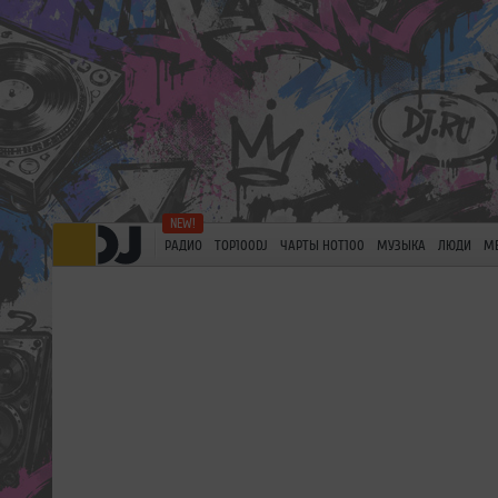
РАДИО
TOP100DJ
ЧАРТЫ HOT100
МУЗЫКА
ЛЮДИ
М