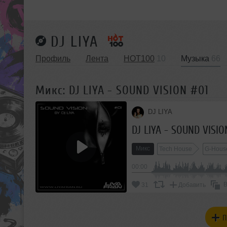
DJ LIYA
Профиль
Лента
HOT100
10
Музыка
66
Микс: DJ LIYA - SOUND VISION #01
DJ LIYA
DJ LIYA - SOUND VISIO
Микс
Tech House
G-Hous
00:00
В
31
Добавить
П