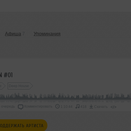
Афиша
7
Упоминания
N #01
e
Deep House
 очередь
Комментировать
</>
1:10:44
418
Скачать
ОДДЕРЖАТЬ АРТИСТА