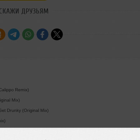
СКАЖИ ДРУЗЬЯМ
(Calippo Remix)
ginal Mix)
Get Drunky (Original Mix)
ix)
mix)