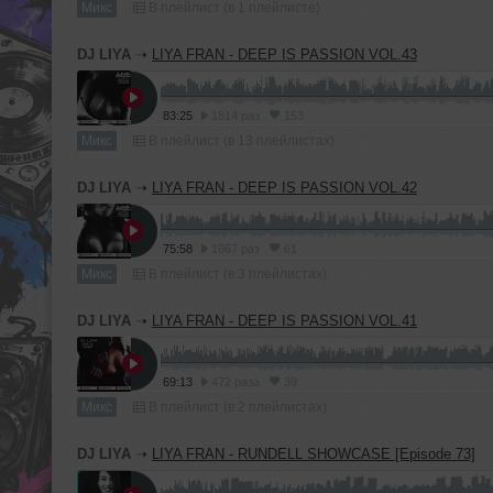
Микс
В плейлист (в 1 плейлисте)
DJ LIYA
➝
LIYA FRAN - DEEP IS PASSION VOL.43
83:25
1814 раз
153
Микс
В плейлист (в 13 плейлистах)
DJ LIYA
➝
LIYA FRAN - DEEP IS PASSION VOL.42
75:58
1067 раз
61
Микс
В плейлист (в 3 плейлистах)
DJ LIYA
➝
LIYA FRAN - DEEP IS PASSION VOL.41
69:13
472 раза
39
Микс
В плейлист (в 2 плейлистах)
DJ LIYA
➝
LIYA FRAN - RUNDELL SHOWCASE [Episode 73]