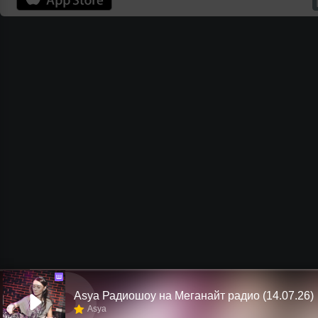
Ш
Asya Радиошоу на Меганайт радио (14.07.26)
Asya