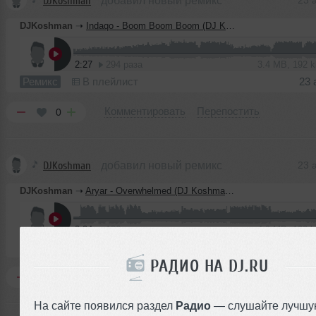
DJKoshman
добавил новый ремикс
23 
DJKoshman
➝
Indaqo - Boom Boom Boom (DJ Koshman)
2:27
294 раза
3.4 MB, 192 
Ремикс
В плейлист
23 
Комментировать
Перепостить
0
DJKoshman
добавил новый ремикс
23 
DJKoshman
➝
Aryar - Overwhelmed (DJ Koshman remix)
3:34
186 раз
4.9 MB, 192 
Ремикс
В плейлист
23 
РАДИО НА DJ.RU
Комментировать
Перепостить
0
На сайте появился раздел
Радио
— слушайте лучшу