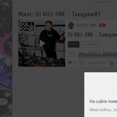
Микс: DJ KILL ONE - Танцули#7
DJ KILL ONE
DJ KILL ONE - Танцул
Микс
Club/Dance
00:00
В
24
Добавить
П
РАС
На сайте поя
Микстейпы, л