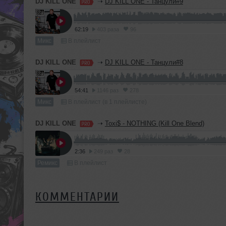
DJ KILL ONE
➝
DJ KILL ONE - Танцули#9
62:19
403 раза
96
Микс
В плейлист
DJ KILL ONE
➝
DJ KILL ONE - Танцули#8
54:41
1146 раз
278
Микс
В плейлист (в 1 плейлисте)
DJ KILL ONE
➝
Toxi$ - NOTHING (Kill One Blend)
2:36
249 раз
28
Ремикс
В плейлист
КОММЕНТАРИИ