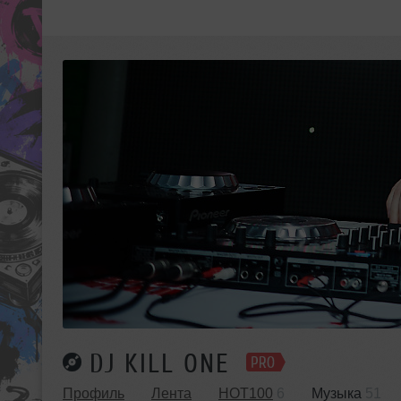
DJ KILL ONE
Профиль
Лента
HOT100
6
Музыка
51