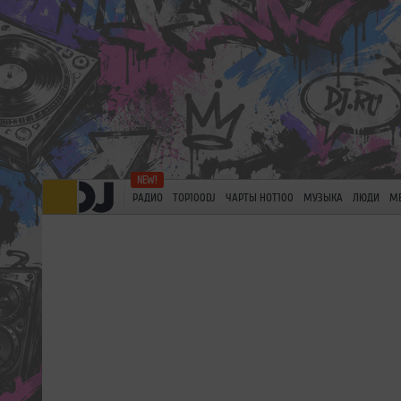
РАДИО
TOP100DJ
ЧАРТЫ HOT100
МУЗЫКА
ЛЮДИ
М