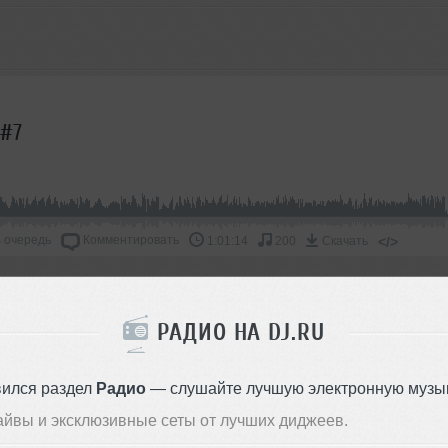
и#7
 очередь
Комментировать
</>
1:01:14
200
Скачать
ОДДЕРЖАТЬ АРТИСТА
РАДИО НА DJ.RU
СКАЖИ ДРУЗЬЯМ
вился раздел
Радио
— слушайте лучшую электронную музык
айвы и эксклюзивные сеты от лучших диджеев.