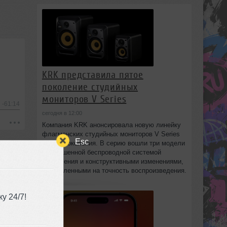
KRK представила пятое
поколение студийных
мониторов V Series
-61:14
сегодня в 12:00
Компания KRK анонсировала новую линейку
флагманских студийных мониторов V Series
Esc
пятого поколения. В серию вошли три модели
с улучшенной беспроводной системой
управления и конструктивными изменениями,
направленными на точность воспроизведения.
у 24/7!