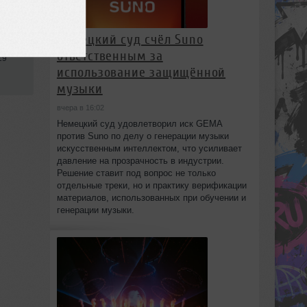
Немецкий суд счёл Suno
ответственным за
19
использование защищённой
музыки
вчера в 16:02
Немецкий суд удовлетворил иск GEMA
против Suno по делу о генерации музыки
искусственным интеллектом, что усиливает
давление на прозрачность в индустрии.
Решение ставит под вопрос не только
отдельные треки, но и практику верификации
материалов, использованных при обучении и
генерации музыки.