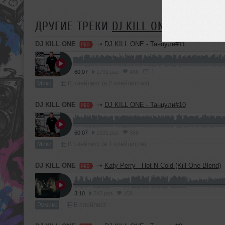
ДРУГИЕ ТРЕКИ
DJ KILL ONE
DJ KILL ONE
➝
DJ KILL ONE - Танцули#11
1
60:07
1791 раз
466
Микс
В плейлист (в 2 плейлистах)
DJ KILL ONE
➝
DJ KILL ONE - Танцули#10
60:07
1331 раз
358
Микс
В плейлист (в 1 плейлисте)
DJ KILL ONE
➝
Katy Perry - Hot N Cold (Kill One Blend)
3:10
747 раз
158
Ремикс
В плейлист