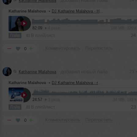
Katharine Malahova
добавил новый лайв
24 
Katharine Malahova
➝
DJ Katharine Malahova - House Session - Deep & Jump vol. 1 (mixed by DJ Katharine Malahova)
82:09
4 раза
188 MB, 320 
Лайв
В плейлист
24
Комментировать
Перепостить
0
Katharine Malahova
добавил новый лайв
23 
Katharine Malahova
➝
DJ Katharine Malahova - rhythm shock
24:57
3 раза
34 MB, 192 
Лайв
В плейлист
23
Комментировать
Перепостить
0