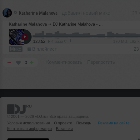
Katharine Malahova
добавил новый микс
23 
Katharine Malahova
➝
DJ Katharine Malahova - music dance
1
123:52
4 раза
170 MB, 192 
Микс
В плейлист
23
Комментировать
Перепостить
0
© 2001 — 2026 «DJ.ru» Все права защищены.
Условия использования
О проекте
Помощь
Реклама на сайте
Контактная информация
Вакансии
Б