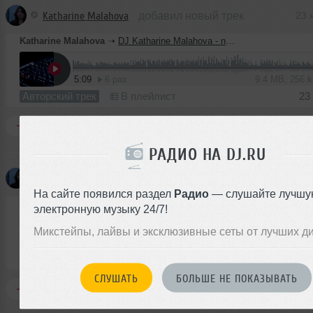
Katharine Malahova
добавил новый трек
23 
Katharine Malahova
➝
DJ Katharine Malahova - night of fear
5:09
6 раз
9.4 MB, 256 
Авторский трек
В плейлист
23
Комментировать
Перепостить
0
РАДИО НА DJ.RU
Katharine Malahova
добавил новый трек
23 
На сайте появился раздел
Радио
— слушайте лучшу
Katharine Malahova
➝
DJ Katharine Malahova - Black night
электронную музыку 24/7!
Микстейпы, лайвы и эксклюзивные сеты от лучших д
2:58
7 раз
5.4 MB, 256 
Авторский трек
В плейлист
23
СЛУШАТЬ
БОЛЬШЕ НЕ ПОКАЗЫВАТЬ
Комментировать
Перепостить
0