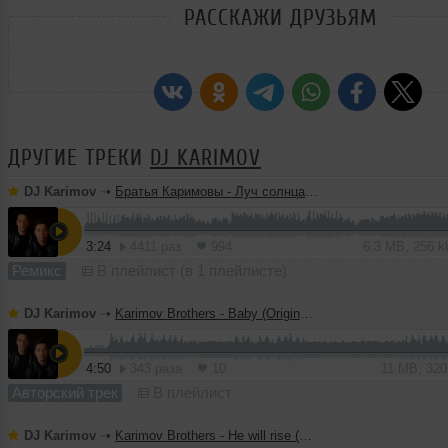
РАССКАЖИ ДРУЗЬЯМ
ДРУГИЕ ТРЕКИ
DJ KARIMOV
DJ Karimov
➝
Братья Каримовы - Луч солнца золотого (Original Mix)
3:24
4411 раз
994
6.3 MB, 256 
Ремикс
В плейлист (в 1 плейлисте)
DJ Karimov
➝
Karimov Brothers - Baby (Original Mix)
4:50
343 раза
10
11 MB, 32
Авторский трек
В плейлист
DJ Karimov
➝
Karimov Brothers - He will rise (Original Mix)