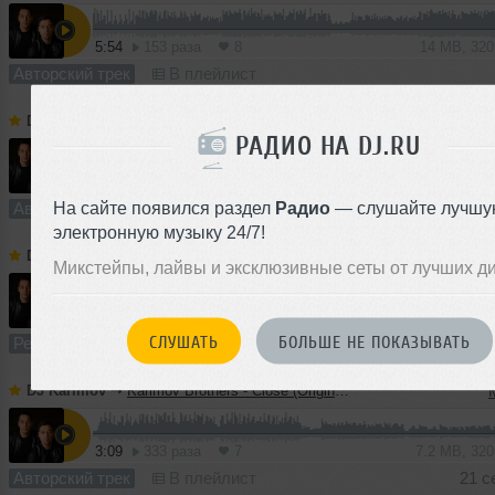
5:54
153 раза
8
14 MB, 32
Авторский трек
В плейлист
DJ Karimov
➝
Karimov Brothers - Let Me Fall (Original Mix)
РАДИО НА DJ.RU
3:43
439 раз
9
8.5 MB, 32
На сайте появился раздел
Радио
— слушайте лучшу
Авторский трек
В плейлист (в 1 плейлисте)
11 
электронную музыку 24/7!
DJ Karimov
➝
Jean Luc, Nick Jay, Sharon West Mysterious, Backeer, Elline - Times (Karimov Brothers Blend)
I
Микстейпы, лайвы и эксклюзивные сеты от лучших д
5:45
462 раза
12
13 MB, 32
СЛУШАТЬ
БОЛЬШЕ НЕ ПОКАЗЫВАТЬ
Ремикс
В плейлист
04 
DJ Karimov
➝
Karimov Brothers - Close (Original Mix)
3:09
333 раза
7
7.2 MB, 32
Авторский трек
В плейлист
21 с