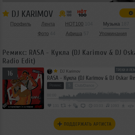
DJ KARIMOV
Профиль
Лента
HOT100
104
Музыка
187
Фото
44
Афиша
57
Упоминания
Ремикс: RASA - Кукла (DJ Karimov & DJ Osk
Radio Edit)
ТРЕКИ И РЕ
DJ Karimov
16
Ремикс
5
Club/Dance
00:00
</>
131
03:03
1093
ПОДДЕРЖАТЬ АРТИСТА