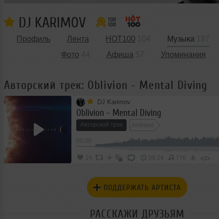
DJ KARIMOV
Профиль
Лента
HOT100
104
Музыка
187
Фото
44
Афиша
57
Упоминания
Авторский трек: Oblivion - Mental Diving
DJ Karimov
Oblivion - Mental Diving
Авторский трек
Ambient
00:00
</>
24
08:24
770
ПОДДЕРЖАТЬ АРТИСТА
РАССКАЖИ ДРУЗЬЯМ