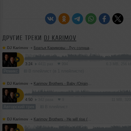
ДРУГИЕ ТРЕКИ
DJ KARIMOV
DJ Karimov
➝
Братья Каримовы - Луч солнца золотого (Original Mix)
3:24
4411 раз
994
6.3 MB, 256 
Ремикс
В плейлист (в 1 плейлисте)
DJ Karimov
➝
Karimov Brothers - Baby (Original Mix)
4:50
342 раза
9
11 MB, 32
Авторский трек
В плейлист
DJ Karimov
➝
Karimov Brothers - He will rise (Original Mix)