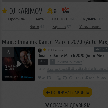
DJ KARIMOV
Профиль
Лента
HOT100
104
Музыка
187
Фото
44
Афиша
57
Упоминания
Микс: Dinamik Dance March 2020 (Auto Mix
МИКСЫ И 
DJ Karimov
35
Dinamik Dance March 2020 (Auto Mix)
Микс
8
Progressive House
00:00
</>
34
1:12:24
555
ПОДДЕРЖАТЬ АРТИСТА
РАССКАЖИ ДРУЗЬЯМ