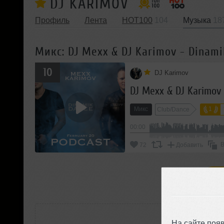
DJ KARIMOV
Профиль
Лента
HOT100
104
Музыка
18
Микс: DJ Mexx & DJ Karimov - Dinami
10
DJ Karimov
DJ Mexx & DJ Karimov 
Микс
1
Club/Dance
00:00
В
72
Добавить
П
РАС
На сайте поя