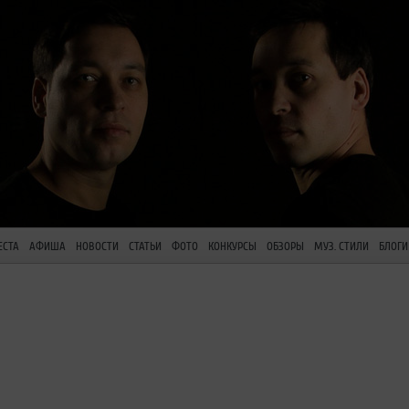
ЕСТА
АФИША
НОВОСТИ
СТАТЬИ
ФОТО
КОНКУРСЫ
ОБЗОРЫ
МУЗ. СТИЛИ
БЛОГИ