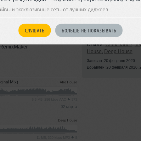
айвы и эксклюзивные сеты от лучших диджеев.
СЛУШАТЬ
БОЛЬШЕ НЕ ПОКАЗЫВАТЬ
Стили:
Club/Dance
,
Te
| RemixMaker
House
,
Deep House
Записан: 20 февраля 2020
Добавлен: 20 февраля 2020, 
ginal Mix)
Afro House
6.3 MB, 256 kbps AAC
373
02 марта
Deep House
11 MB, 320 kbps MP3
8