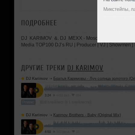
Микстейпы, л
ПОДРОБНЕЕ
DJ KARIMOV &. DJ MEXX - Moscow
Media TOP100 DJ’s RU | Producer | VJ | Showmen 
ДРУГИЕ ТРЕКИ
DJ KARIMOV
DJ Karimov
➝
Братья Каримовы - Луч солнца золотого (Ori
3:24
4411 раз
994
Ремикс
В плейлист (в 1 плейлисте)
DJ Karimov
➝
Karimov Brothers - Baby (Original Mix)
4:50
343 раза
10