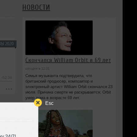
НОВОСТИ
ВЫ 2020
Скончался William Orbit в 69 лет
сегодня в 12:01
Семья музыканта подтвердила, что
-52:38
британский продюсер, композитор и
электронный артист William Orbit скончался 23
июля. Причина смерти не раскрывается; Orbit
умер дома в возрасте 69 лет.
Esc
у 24/7!