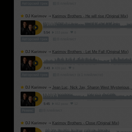
Авторский трек
В плейлист
DJ Karimov
➝
Karimov Brothers - He will rise (Original Mix)
5:54
153 раза
8
Авторский трек
В плейлист
DJ Karimov
➝
Karimov Brothers - Let Me Fall (Original Mix)
3:43
439 раз
9
Авторский трек
В плейлист (в 1 плейлисте)
DJ Karimov
➝
Jean Luc, Nick Jay, Sharon West Mysterious, Backeer, Elline - Times (Karimov B
5:45
462 раза
12
Ремикс
В плейлист
DJ Karimov
➝
Karimov Brothers - Close (Original Mix)