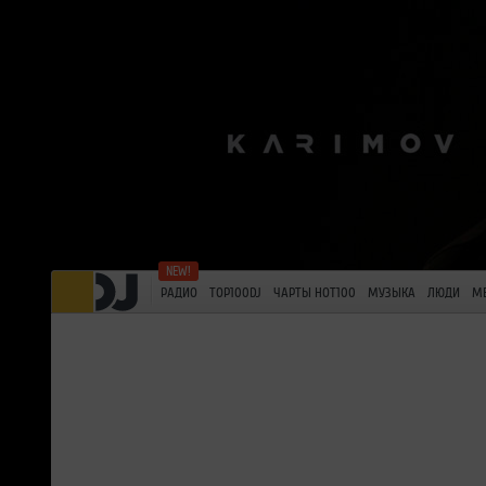
РАДИО
TOP100DJ
ЧАРТЫ HOT100
МУЗЫКА
ЛЮДИ
М