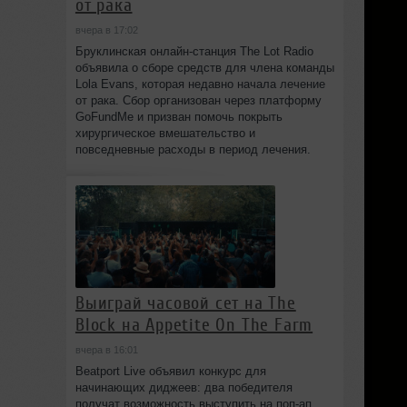
от рака
вчера в 17:02
Бруклинская онлайн-станция The Lot Radio
объявила о сборе средств для члена команды
Lola Evans, которая недавно начала лечение
от рака. Сбор организован через платформу
GoFundMe и призван помочь покрыть
хирургическое вмешательство и
повседневные расходы в период лечения.
Выиграй часовой сет на The
Block на Appetite On The Farm
вчера в 16:01
Beatport Live объявил конкурс для
начинающих диджеев: два победителя
получат возможность выступить на поп‑ап