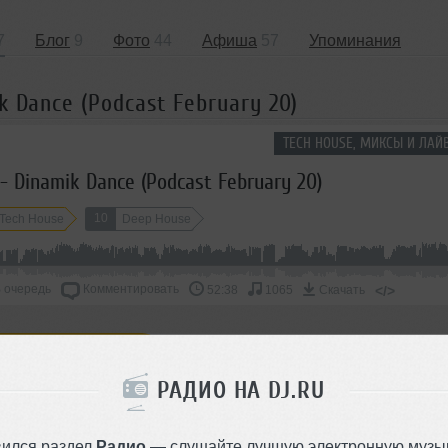
7
Блог
9
Фото
44
Афиша
57
Упоминания
k Dance (Podcast February 20)
TECH HOUSE, МИКСЫ И ЛАЙ
- Dinamik Dance (Podcast February 20)
10
Tech House
Deep House
 очередь
Комментировать
</>
52:38
1065
Скачать
ОДДЕРЖАТЬ АРТИСТА
РАДИО НА DJ.RU
СКАЖИ ДРУЗЬЯМ
вился раздел
Радио
— слушайте лучшую электронную музык