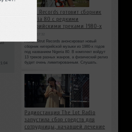
Strut Records готовит сборник
Nigeria 80 с редкими
нигерийскими треками 1980-х
вчера в 17:32
Лейбл Strut Records анонсировал новый
ch
сборник нигерийской музыки из 1980-х годов
под названием Nigeria 80. В комплект войдут
13 треков разных жанров, а физический релиз
будет очень лимитированным. Слушать.
21:04
Радиостанция The Lot Radio
запустила сбор средств для
сотрудницы, начавшей лечение