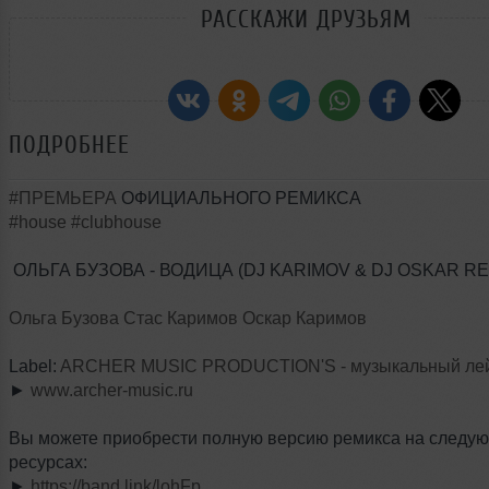
РАССКАЖИ ДРУЗЬЯМ
ПОДРОБНЕЕ
#ПРЕМЬЕРА
ОФИЦИАЛЬНОГО РЕМИКСА
#house
#clubhouse
ОЛЬГА БУЗОВА - ВОДИЦА (DJ KARIMOV & DJ OSKAR RE
Ольга Бузова
Стас Каримов
Оскар Каримов
Label:
ARCHER MUSIC PRODUCTION'S - музыкальный ле
►
www.archer-music.ru
Вы можете приобрести полную версию ремикса на следу
ресурсах:
►
https://band.link/lohFp