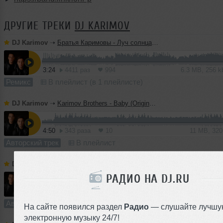
ДРУГИЕ ТРЕКИ
DJ KARIMOV
DJ Karimov
➝
Братья Каримовы - Луч солнца золотого (Original Mix)
3:24
4411 раз
994
6.3 MB, 256 
Ремикс
В плейлист (в 1 плейлисте)
DJ Karimov
➝
Karimov Brothers - Baby (Original Mix)
4:50
343 раза
10
11 MB, 32
Авторский трек
В плейлист
DJ Karimov
➝
Karimov Brothers - He will rise (Original Mix)
РАДИО НА DJ.RU
5:54
153 раза
8
14 MB, 32
Авторский трек
В плейлист
На сайте появился раздел
Радио
— слушайте лучшу
электронную музыку 24/7!