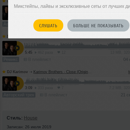
DJ Karimov
➝
Karimov Brothers - Let Me Fall (Original Mix)
Микстейпы, лайвы и эксклюзивные сеты от лучших д
3:43
439 раз
9
8.5 MB, 32
Авторский трек
В плейлист (в 1 плейлисте)
11 
СЛУШАТЬ
БОЛЬШЕ НЕ ПОКАЗЫВАТЬ
DJ Karimov
➝
Jean Luc, Nick Jay, Sharon West Mysterious, Backeer, Elline - Times (Karimov Brothers Blend)
I
5:45
462 раза
12
13 MB, 32
Ремикс
В плейлист
04 
DJ Karimov
➝
Karimov Brothers - Close (Original Mix)
3:09
333 раза
7
7.2 MB, 32
Авторский трек
В плейлист
21 с
Стиль:
House
Записан: 26 июля 2019