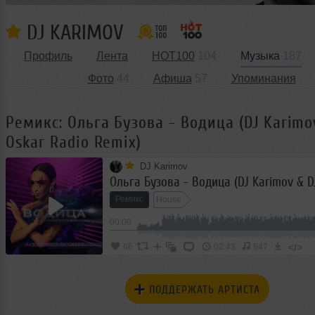
DJ KARIMOV
Профиль
Лента
HOT100
104
Музыка
187
Фото
44
Афиша
57
Упоминания
Ремикс: Ольга Бузова - Водица (DJ Karimo
Oskar Radio Remix)
DJ Karimov
Ремикс
House
00:00
</>
66
02:43
647
ПОДДЕРЖАТЬ АРТИСТА